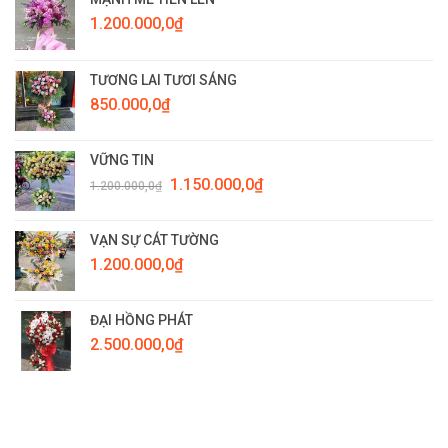
1.200.000,0
₫
TƯƠNG LAI TƯƠI SÁNG
850.000,0
₫
VỮNG TIN
Giá
Giá
1.150.000,0
₫
1.200.000,0
₫
gốc
hiện
là:
tại
1.200.000,0₫.
là:
VẠN SỰ CÁT TƯỜNG
1.150.000,0₫.
1.200.000,0
₫
ĐẠI HỒNG PHÁT
2.500.000,0
₫