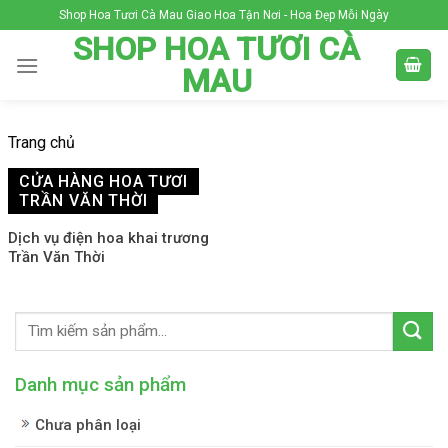
Skip
Shop Hoa Tươi Cà Mau Giao Hoa Tận Nơi - Hoa Đẹp Mỗi Ngày
to
SHOP HOA TƯƠI CÀ
content
MAU
Trang chủ
CỬA HÀNG HOA TƯƠI
TRẦN VĂN THỜI
Dịch vụ điện hoa khai trương
Trần Văn Thời
Danh mục sản phẩm
Chưa phân loại