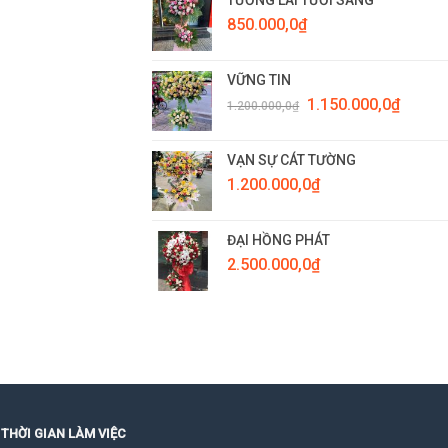
850.000,0
₫
VỮNG TIN
Giá
Giá
1.150.000,0
₫
1.200.000,0
₫
gốc
hiện
là:
tại
1.200.000,0₫.
là:
VẠN SỰ CÁT TƯỜNG
1.150.0
1.200.000,0
₫
ĐẠI HỒNG PHÁT
2.500.000,0
₫
THỜI GIAN LÀM VIỆC