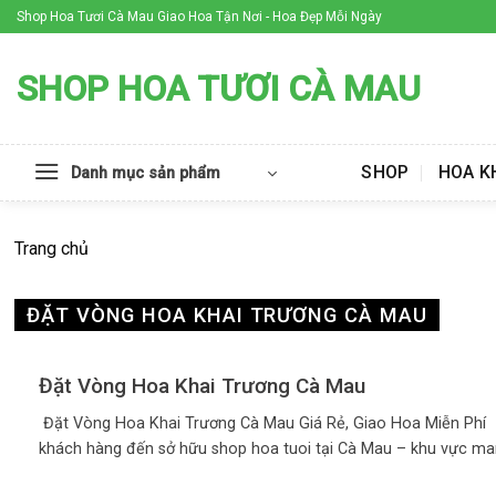
Skip
Shop Hoa Tươi Cà Mau Giao Hoa Tận Nơi - Hoa Đẹp Mỗi Ngày
to
content
SHOP HOA TƯƠI CÀ MAU
SHOP
HOA K
Danh mục sản phẩm
Trang chủ
ĐẶT VÒNG HOA KHAI TRƯƠNG CÀ MAU
Đặt Vòng Hoa Khai Trương Cà Mau
Đặt Vòng Hoa Khai Trương Cà Mau Giá Rẻ, Giao Hoa Miễn Phí
khách hàng đến sở hữu shop hoa tuoi tại Cà Mau – khu vực mang