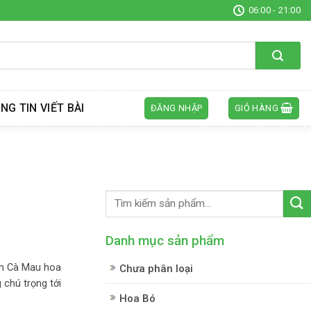
06:00 - 21:00
NG TIN VIẾT BÀI
ĐĂNG NHẬP
GIỎ HÀNG
Danh mục sản phẩm
n Cà Mau hoa
Chưa phân loại
 chú trọng tới
Hoa Bó