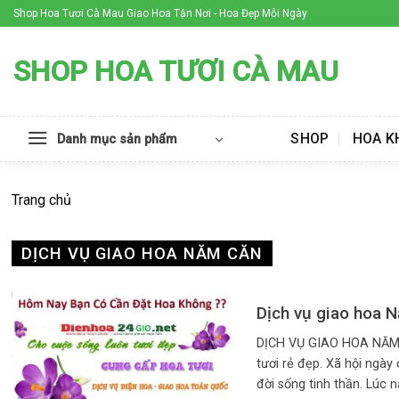
Skip
Shop Hoa Tươi Cà Mau Giao Hoa Tận Nơi - Hoa Đẹp Mỗi Ngày
to
content
SHOP HOA TƯƠI CÀ MAU
SHOP
HOA K
Danh mục sản phẩm
Trang chủ
DỊCH VỤ GIAO HOA NĂM CĂN
Dịch vụ giao hoa 
DỊCH VỤ GIAO HOA NĂM
tươi rẻ đẹp. Xã hội ngày
đời sống tinh thần. Lúc này