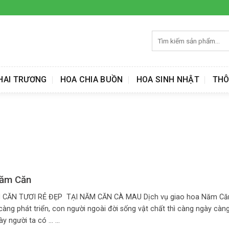
Tìm
kiếm:
HAI TRƯƠNG
HOA CHIA BUỒN
HOA SINH NHẬT
THÔ
Năm Căn
 CĂN TƯƠI RẺ ĐẸP TẠI NĂM CĂN CÀ MAU Dịch vụ giao hoa Năm Că
 càng phát triển, con người ngoài đời sống vật chất thì càng ngày càng
 người ta có ... ...