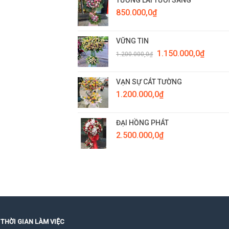
850.000,0
₫
VỮNG TIN
Giá
Giá
1.150.000,0
₫
1.200.000,0
₫
gốc
hiện
là:
tại
1.200.000,0₫.
là:
VẠN SỰ CÁT TƯỜNG
1.150.0
1.200.000,0
₫
ĐẠI HỒNG PHÁT
2.500.000,0
₫
THỜI GIAN LÀM VIỆC