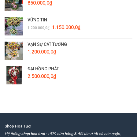
850.000,0
₫
VỮNG TIN
Giá
Giá
1.150.000,0
₫
1.200.000,0
₫
gốc
hiện
là:
tại
1.200.000,0₫.
là:
VẠN SỰ CÁT TƯỜNG
1.150.000,0₫.
1.200.000,0
₫
ĐẠI HỒNG PHÁT
2.500.000,0
₫
Shop Hoa Tươi
Hệ thống
shop hoa tươi
: +979 cửa hàng & đối tác ở tất cả các quận,