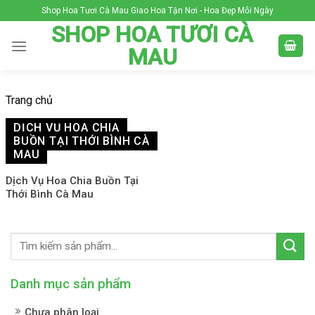
Skip
Shop Hoa Tươi Cà Mau Giao Hoa Tận Nơi - Hoa Đẹp Mỗi Ngày
to
SHOP HOA TƯƠI CÀ
content
MAU
Trang chủ
DỊCH VỤ HOA CHIA
BUỒN TẠI THỚI BÌNH CÀ
MAU
Dịch Vụ Hoa Chia Buồn Tại
Thới Bình Cà Mau
Danh mục sản phẩm
Chưa phân loại