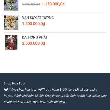
Giá
Giá
1.150.000,0
₫
1.200.000,0
₫
gốc
hiện
là:
tại
1.200.000,0₫.
là:
VẠN SỰ CÁT TƯỜNG
1.150.000,0₫.
1.200.000,0
₫
ĐẠI HỒNG PHÁT
2.500.000,0
₫
Shop Hoa Tươi
Hệ thống
shop hoa tươi
: +979 cửa hàng & đối tác ở tất cả các quận,
huyện, thành phố trên 63 tỉnh. Chuyên cung cấp dịch vụ đặt hoa online giao
nhanh với hơn 10000 mẫu hoa, miễn phí ship.