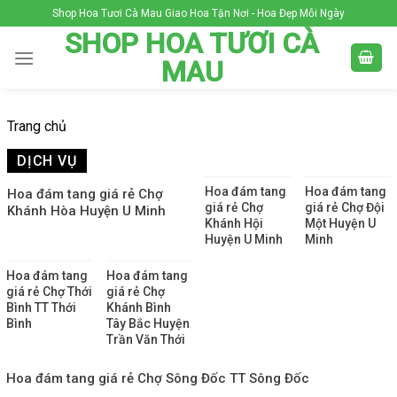
Skip
Shop Hoa Tươi Cà Mau Giao Hoa Tận Nơi - Hoa Đẹp Mỗi Ngày
to
SHOP HOA TƯƠI CÀ
content
MAU
Trang chủ
DỊCH VỤ
Hoa đám tang
Hoa đám tang
Hoa đám tang giá rẻ Chợ
giá rẻ Chợ
giá rẻ Chợ Đội
Khánh Hòa Huyện U Minh
Khánh Hội
Một Huyện U
Huyện U Minh
Minh
Hoa đám tang
Hoa đám tang
giá rẻ Chợ Thới
giá rẻ Chợ
Bình TT Thới
Khánh Bình
Bình
Tây Bắc Huyện
Trần Văn Thới
Hoa đám tang giá rẻ Chợ Sông Đốc TT Sông Đốc