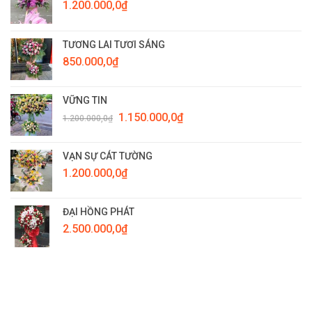
1.200.000,0
₫
TƯƠNG LAI TƯƠI SÁNG
850.000,0
₫
VỮNG TIN
Giá
Giá
1.150.000,0
₫
1.200.000,0
₫
gốc
hiện
là:
tại
1.200.000,0₫.
là:
VẠN SỰ CÁT TƯỜNG
1.150.000,0₫.
1.200.000,0
₫
ĐẠI HỒNG PHÁT
2.500.000,0
₫