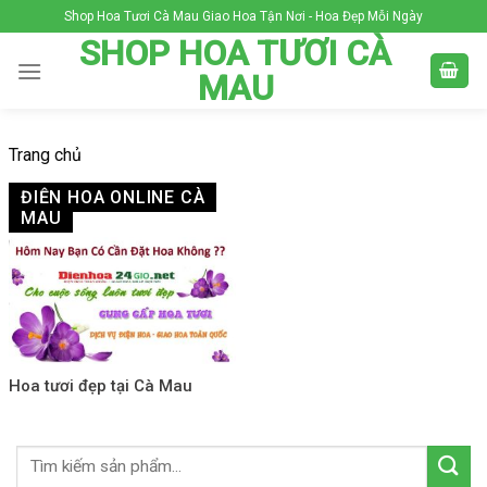
Skip
Shop Hoa Tươi Cà Mau Giao Hoa Tận Nơi - Hoa Đẹp Mỗi Ngày
to
SHOP HOA TƯƠI CÀ
content
MAU
Trang chủ
ĐIỆN HOA ONLINE CÀ
MAU
Hoa tươi đẹp tại Cà Mau