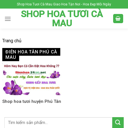
Skip
Shop Hoa Tươi Cà Mau Giao Hoa Tận Nơi - Hoa Đẹp Mỗi Ngày
to
SHOP HOA TƯƠI CÀ
content
MAU
Trang chủ
ĐIỆN HOA TÂN PHÚ CÀ
MAU
Shop hoa tươi huyện Phú Tân