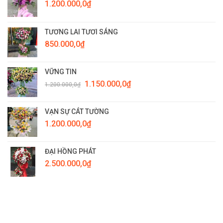
1.200.000,0
₫
TƯƠNG LAI TƯƠI SÁNG
850.000,0
₫
VỮNG TIN
Giá
Giá
1.150.000,0
₫
1.200.000,0
₫
gốc
hiện
là:
tại
1.200.000,0₫.
là:
VẠN SỰ CÁT TƯỜNG
1.150.000,0₫.
1.200.000,0
₫
ĐẠI HỒNG PHÁT
2.500.000,0
₫