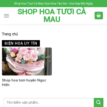
Skip
Shop Hoa Tươi Cà Mau Giao Hoa Tận Nơi - Hoa Đẹp Mỗi Ngày
to
SHOP HOA TƯƠI CÀ
content
MAU
Trang chủ
ĐIỆN HOA UY TÍN
Shop hoa tươi huyện Ngọc
Hiển