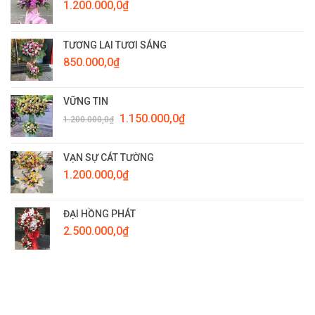
1.200.000,0
₫
TƯƠNG LAI TƯƠI SÁNG
850.000,0
₫
VỮNG TIN
Giá
Giá
1.150.000,0
₫
1.200.000,0
₫
gốc
hiện
là:
tại
1.200.000,0₫.
là:
VẠN SỰ CÁT TƯỜNG
1.150.000,0₫.
1.200.000,0
₫
ĐẠI HỒNG PHÁT
2.500.000,0
₫