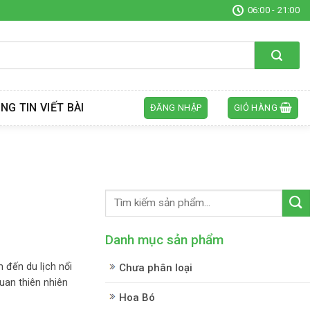
06:00 - 21:00
NG TIN VIẾT BÀI
ĐĂNG NHẬP
GIỎ HÀNG
Danh mục sản phẩm
đến du lịch nổi
Chưa phân loại
uan thiên nhiên
Hoa Bó