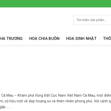
Tìm
kiếm:
HAI TRƯƠNG
HOA CHIA BUỒN
HOA SINH NHẬT
THÔ
 Cà Mau – Khám phá Vùng Đất Cực Nam Việt Nam Cà Mau, một điểm 
m, sở hữu một vẻ đẹp hoang sơ và thiên nhiên phong phú. Với cảnh q
p ... ...