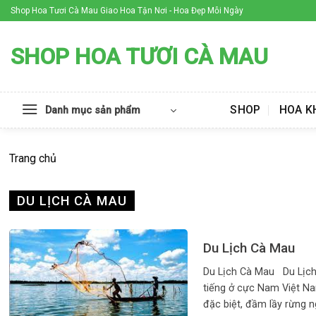
Skip
Shop Hoa Tươi Cà Mau Giao Hoa Tận Nơi - Hoa Đẹp Mỗi Ngày
to
content
SHOP HOA TƯƠI CÀ MAU
SHOP
HOA K
Danh mục sản phẩm
Trang chủ
DU LỊCH CÀ MAU
Du Lịch Cà Mau
Du Lịch Cà Mau Du Lịch
tiếng ở cực Nam Việt Na
đặc biệt, đầm lầy rừng ngậ