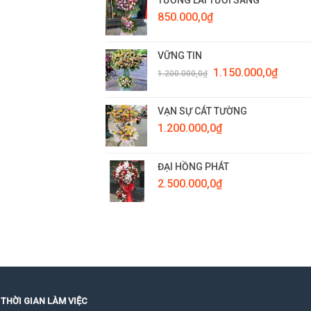
850.000,0
₫
VỮNG TIN
Giá
Giá
1.150.000,0
₫
1.200.000,0
₫
gốc
hiện
là:
tại
1.200.000,0₫.
là:
VẠN SỰ CÁT TƯỜNG
1.150.0
1.200.000,0
₫
ĐẠI HỒNG PHÁT
2.500.000,0
₫
THỜI GIAN LÀM VIỆC