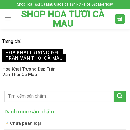
Skip
Shop Hoa Tươi Cà Mau Giao Hoa Tận Nơi - Hoa Đẹp Mỗi Ngày
to
SHOP HOA TƯƠI CÀ
content
MAU
Trang chủ
HOA KHAI TRƯƠNG ĐẸP
TRẦN VĂN THỜI CÀ MAU
Hoa Khai Trương Đẹp Trần
Văn Thời Cà Mau
Danh mục sản phẩm
Chưa phân loại