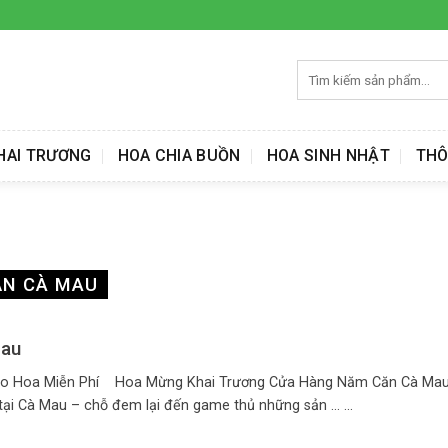
Tìm
kiếm:
HAI TRƯƠNG
HOA CHIA BUỒN
HOA SINH NHẬT
THÔ
ĂN CÀ MAU
Mau
ao Hoa Miễn Phí Hoa Mừng Khai Trương Cửa Hàng Năm Căn Cà Mau 
i Cà Mau – chỗ đem lại đến game thủ những sản ... ...