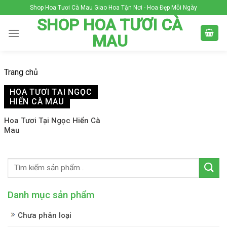
Skip
Shop Hoa Tươi Cà Mau Giao Hoa Tận Nơi - Hoa Đẹp Mỗi Ngày
to
SHOP HOA TƯƠI CÀ
content
MAU
Trang chủ
HOA TƯƠI TẠI NGỌC
HIỂN CÀ MAU
Hoa Tươi Tại Ngọc Hiển Cà
Mau
Danh mục sản phẩm
Chưa phân loại