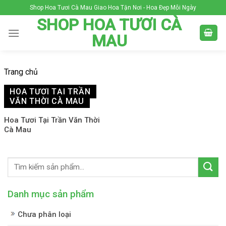
Skip
Shop Hoa Tươi Cà Mau Giao Hoa Tận Nơi - Hoa Đẹp Mỗi Ngày
to
SHOP HOA TƯƠI CÀ
content
MAU
Trang chủ
HOA TƯƠI TẠI TRẦN
VĂN THỜI CÀ MAU
Hoa Tươi Tại Trần Văn Thời
Cà Mau
Danh mục sản phẩm
Chưa phân loại