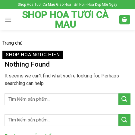
Skip
Shop Hoa Tươi Cà Mau Giao Hoa Tận Nơi - Hoa Đẹp Mỗi Ngày
to
SHOP HOA TƯƠI CÀ
content
MAU
Trang chủ
SHOP HOA NGOC HIEN
Nothing Found
It seems we can’t find what you’re looking for. Perhaps
searching can help.