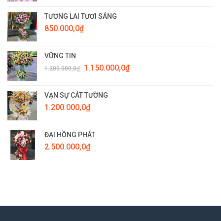
TƯƠNG LAI TƯƠI SÁNG
850.000,0
₫
VỮNG TIN
Giá
Giá
1.150.000,0
₫
1.200.000,0
₫
gốc
hiện
là:
tại
1.200.000,0₫.
là:
VẠN SỰ CÁT TƯỜNG
1.150.000,0₫.
1.200.000,0
₫
ĐẠI HỒNG PHÁT
2.500.000,0
₫