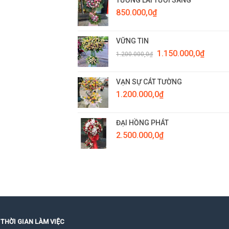
850.000,0
₫
VỮNG TIN
Giá
Giá
1.150.000,0
₫
1.200.000,0
₫
gốc
hiện
là:
tại
1.200.000,0₫.
là:
VẠN SỰ CÁT TƯỜNG
1.150.0
1.200.000,0
₫
ĐẠI HỒNG PHÁT
2.500.000,0
₫
THỜI GIAN LÀM VIỆC