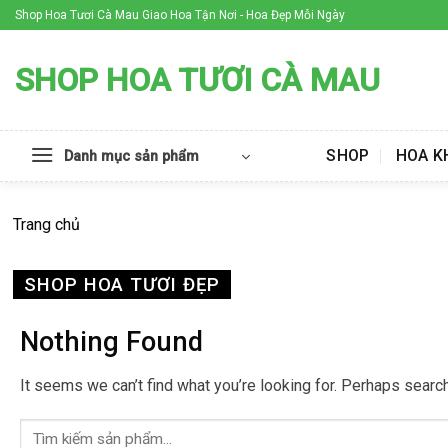
Skip
Shop Hoa Tươi Cà Mau Giao Hoa Tận Nơi - Hoa Đẹp Mỗi Ngày
to
content
SHOP HOA TƯƠI CÀ MAU
SHOP
HOA K
Danh mục sản phẩm
Trang chủ
SHOP HOA TƯƠI ĐẸP
Nothing Found
It seems we can’t find what you’re looking for. Perhaps search