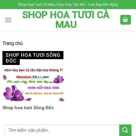
Skip
Shop Hoa Tươi Cà Mau Giao Hoa Tận Nơi - Hoa Đẹp Mỗi Ngày
to
SHOP HOA TƯƠI CÀ
content
MAU
Trang chủ
SHOP HOA TƯƠI SÔNG
ĐỐC
Shop hoa tươi Sông Đốc