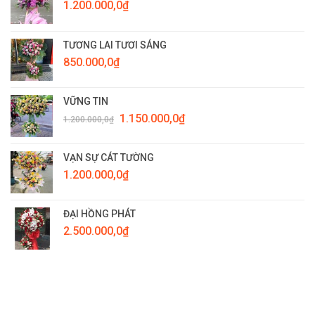
1.200.000,0
₫
TƯƠNG LAI TƯƠI SÁNG
850.000,0
₫
VỮNG TIN
Giá
Giá
1.150.000,0
₫
1.200.000,0
₫
gốc
hiện
là:
tại
1.200.000,0₫.
là:
VẠN SỰ CÁT TƯỜNG
1.150.000,0₫.
1.200.000,0
₫
ĐẠI HỒNG PHÁT
2.500.000,0
₫