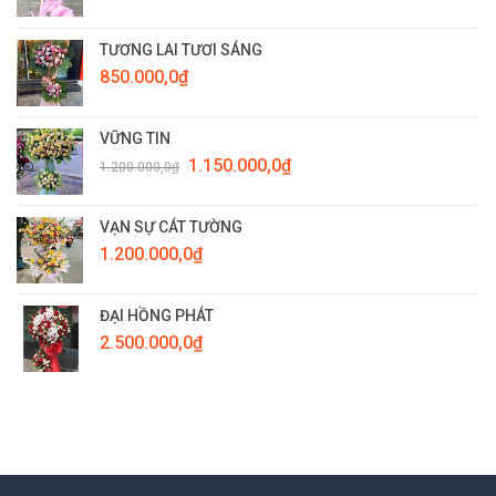
TƯƠNG LAI TƯƠI SÁNG
850.000,0
₫
VỮNG TIN
Giá
Giá
1.150.000,0
₫
1.200.000,0
₫
gốc
hiện
là:
tại
1.200.000,0₫.
là:
VẠN SỰ CÁT TƯỜNG
1.150.000,0₫.
1.200.000,0
₫
ĐẠI HỒNG PHÁT
2.500.000,0
₫