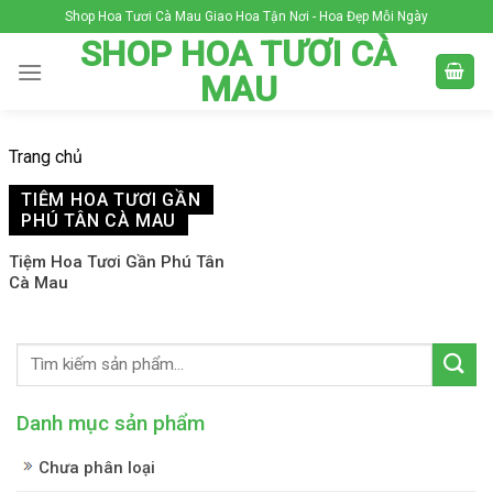
Skip
Shop Hoa Tươi Cà Mau Giao Hoa Tận Nơi - Hoa Đẹp Mỗi Ngày
to
SHOP HOA TƯƠI CÀ
content
MAU
Trang chủ
TIỆM HOA TƯƠI GẦN
PHÚ TÂN CÀ MAU
Tiệm Hoa Tươi Gần Phú Tân
Cà Mau
Danh mục sản phẩm
Chưa phân loại