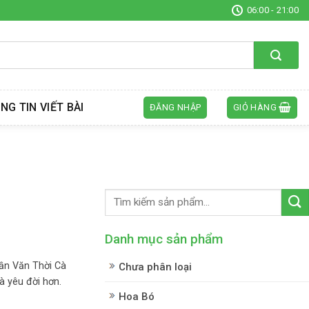
06:00 - 21:00
NG TIN VIẾT BÀI
ĐĂNG NHẬP
GIỎ HÀNG
Danh mục sản phẩm
n Văn Thời Cà
Chưa phân loại
à yêu đời hơn.
Hoa Bó