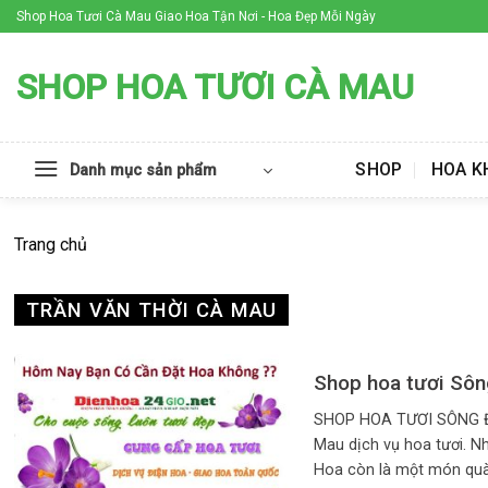
Skip
Shop Hoa Tươi Cà Mau Giao Hoa Tận Nơi - Hoa Đẹp Mỗi Ngày
to
content
SHOP HOA TƯƠI CÀ MAU
SHOP
HOA K
Danh mục sản phẩm
Trang chủ
TRẦN VĂN THỜI CÀ MAU
Shop hoa tươi Sô
SHOP HOA TƯƠI SÔNG Đ
Mau dịch vụ hoa tươi. Nh
Hoa còn là một món quà th