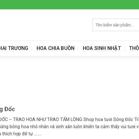
Tìm
kiếm:
HAI TRƯƠNG
HOA CHIA BUỒN
HOA SINH NHẬT
THÔ
ng Đốc
ỐC – TRAO HOA NHƯ TRAO TẤM LÒNG Shop hoa tươi Sông Đốc Trầ
ững bông hoa nhỏ nhắn và xinh xắn luôn khiến ta cảm thấy vui tươi v
ích hợp để tự ... ...