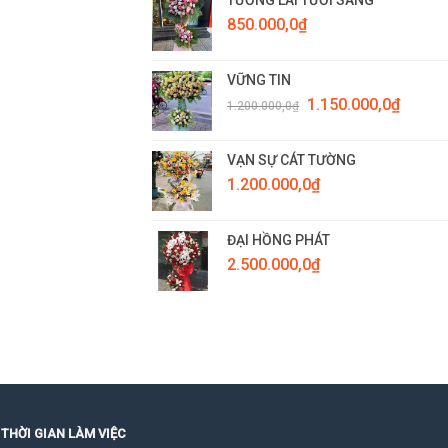
850.000,0
₫
VỮNG TIN
Giá
Giá
1.150.000,0
₫
1.200.000,0
₫
gốc
hiện
là:
tại
1.200.000,0₫.
là:
VẠN SỰ CÁT TƯỜNG
1.150.0
1.200.000,0
₫
ĐẠI HỒNG PHÁT
2.500.000,0
₫
THỜI GIAN LÀM VIỆC