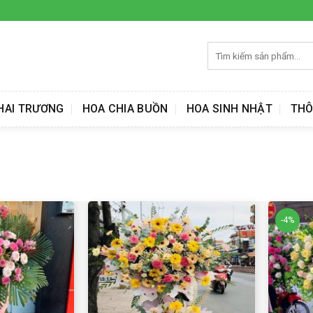
Tìm
kiếm:
HAI TRƯƠNG
HOA CHIA BUỒN
HOA SINH NHẬT
THÔ
-4%