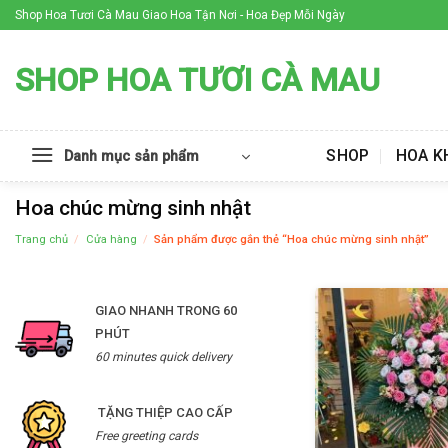
Skip
Shop Hoa Tươi Cà Mau Giao Hoa Tận Nơi - Hoa Đẹp Mỗi Ngày
to
content
SHOP HOA TƯƠI CÀ MAU
SHOP
HOA K
Danh mục sản phẩm
Hoa chúc mừng sinh nhật
Trang chủ
/
Cửa hàng
/
Sản phẩm được gắn thẻ “Hoa chúc mừng sinh nhật”
GIAO NHANH TRONG 60
PHÚT
60 minutes quick delivery
TẶNG THIỆP CAO CẤP
Free greeting cards