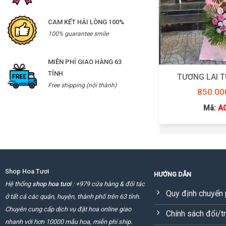
CAM KẾT HÀI LÒNG 100%
100% guarantee smile
MIỄN PHÍ GIAO HÀNG 63
TỈNH
TƯƠNG LAI 
Free shipping (nội thành)
850.00
Mã:
A
Shop Hoa Tươi
HƯỚNG DẪN
Hệ thống
shop hoa tươi
: +979 cửa hàng & đối tác
Quy định chuyển 
ở tất cả các quận, huyện, thành phố trên 63 tỉnh.
Chuyên cung cấp dịch vụ đặt hoa online giao
Chính sách đổi/t
nhanh với hơn 10000 mẫu hoa, miễn phí ship.