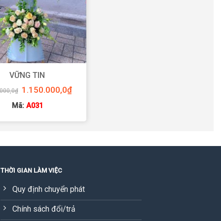
VỮNG TIN
Giá
Giá
1.150.000,0
₫
.000,0
₫
gốc
hiện
là:
tại
Mã:
A031
1.200.000,0₫.
là:
1.150.000,0₫.
THỜI GIAN LÀM VIỆC
Quy định chuyển phát
Chính sách đổi/trả