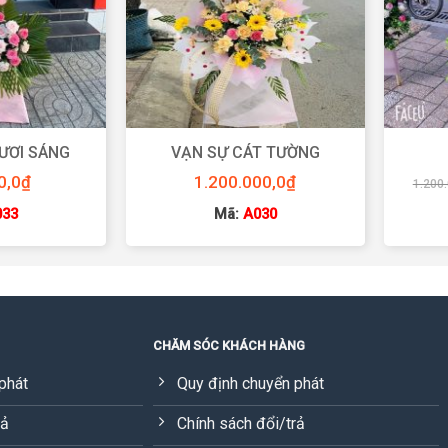
TƯƠI SÁNG
VẠN SỰ CÁT TƯỜNG
0,0
₫
1.200.000,0
₫
1.200
033
Mã:
A030
CHĂM SÓC KHÁCH HÀNG
phát
Quy định chuyển phát
rả
Chính sách đổi/trả