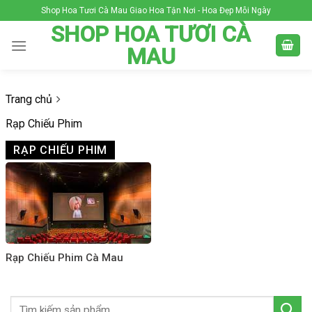
Skip
Shop Hoa Tươi Cà Mau Giao Hoa Tận Nơi - Hoa Đẹp Mỗi Ngày
to
SHOP HOA TƯƠI CÀ
content
MAU
Trang chủ
Rạp Chiếu Phim
RẠP CHIẾU PHIM
Rạp Chiếu Phim Cà Mau