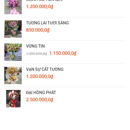
1.200.000,0
₫
TƯƠNG LAI TƯƠI SÁNG
850.000,0
₫
VỮNG TIN
Giá
Giá
1.150.000,0
₫
1.200.000,0
₫
gốc
hiện
là:
tại
1.200.000,0₫.
là:
VẠN SỰ CÁT TƯỜNG
1.150.000,0₫.
1.200.000,0
₫
ĐẠI HỒNG PHÁT
2.500.000,0
₫