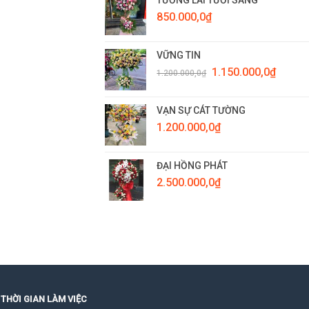
850.000,0
₫
VỮNG TIN
Giá
Giá
1.150.000,0
₫
1.200.000,0
₫
gốc
hiện
là:
tại
1.200.000,0₫.
là:
VẠN SỰ CÁT TƯỜNG
1.150.0
1.200.000,0
₫
ĐẠI HỒNG PHÁT
2.500.000,0
₫
THỜI GIAN LÀM VIỆC