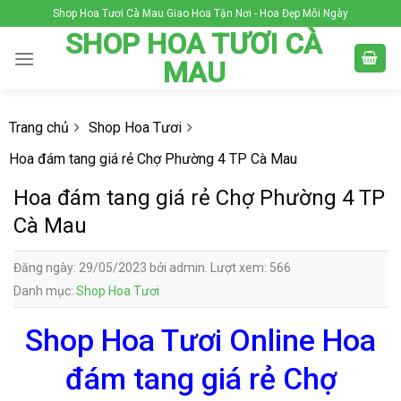
Skip
Shop Hoa Tươi Cà Mau Giao Hoa Tận Nơi - Hoa Đẹp Mỗi Ngày
to
SHOP HOA TƯƠI CÀ
content
MAU
Trang chủ
Shop Hoa Tươi
Hoa đám tang giá rẻ Chợ Phường 4 TP Cà Mau
Hoa đám tang giá rẻ Chợ Phường 4 TP
Cà Mau
Đăng ngày: 29/05/2023 bởi admin. Lượt xem: 566
Danh mục:
Shop Hoa Tươi
Shop Hoa Tươi Online Hoa
đám tang giá rẻ Chợ