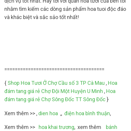
dịch vụ tốt nhất. Hãy tới với quán hoa tươi của bên tôi
nhằm tìm kiếm các dòng sản phẩm hoa tuoi độc đáo
và khác biệt và sắc sảo tốt nhất!
======================================
{
Shop Hoa Tươi Ở Chợ Cầu số 3 TP Cà Mau
,
Hoa
đám tang giá rẻ Chợ Đội Một Huyện U Minh
,
Hoa
đám tang giá rẻ Chợ Sông Đốc TT Sông Đốc
}
Xem thêm >> ,
dien hoa
,,
điện hoa bình thuận
,
Xem thêm >>
hoa khai trương
, xem thêm
bánh