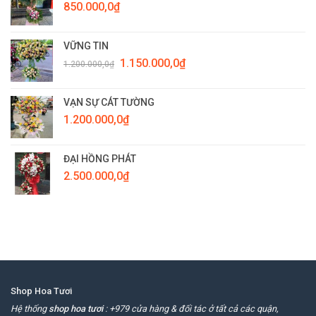
850.000,0
₫
VỮNG TIN
Giá
Giá
1.150.000,0
₫
1.200.000,0
₫
gốc
hiện
là:
tại
1.200.000,0₫.
là:
VẠN SỰ CÁT TƯỜNG
1.150.000,0₫.
1.200.000,0
₫
ĐẠI HỒNG PHÁT
2.500.000,0
₫
Shop Hoa Tươi
Hệ thống
shop hoa tươi
: +979 cửa hàng & đối tác ở tất cả các quận,