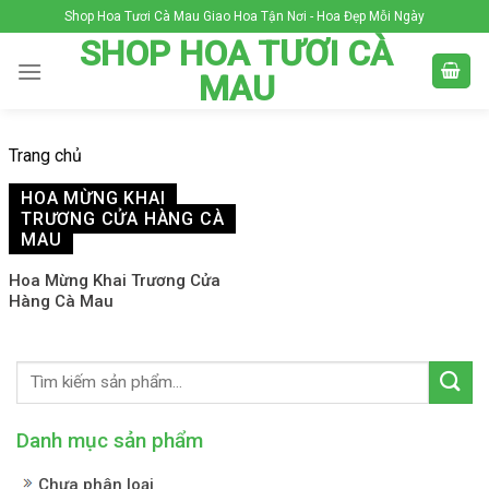
Skip
Shop Hoa Tươi Cà Mau Giao Hoa Tận Nơi - Hoa Đẹp Mỗi Ngày
to
SHOP HOA TƯƠI CÀ
content
MAU
Trang chủ
HOA MỪNG KHAI
TRƯƠNG CỬA HÀNG CÀ
MAU
Hoa Mừng Khai Trương Cửa
Hàng Cà Mau
Danh mục sản phẩm
Chưa phân loại