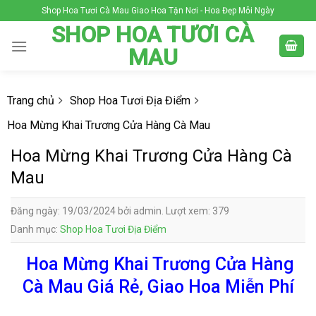
Skip
Shop Hoa Tươi Cà Mau Giao Hoa Tận Nơi - Hoa Đẹp Mỗi Ngày
to
SHOP HOA TƯƠI CÀ
content
MAU
Trang chủ
Shop Hoa Tươi Địa Điểm
Hoa Mừng Khai Trương Cửa Hàng Cà Mau
Hoa Mừng Khai Trương Cửa Hàng Cà
Mau
Đăng ngày: 19/03/2024 bởi admin. Lượt xem: 379
Danh mục:
Shop Hoa Tươi Địa Điểm
Hoa Mừng Khai Trương Cửa Hàng
Cà Mau Giá Rẻ, Giao Hoa Miễn Phí