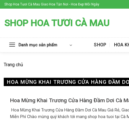
Skip
Shop Hoa Tươi Cà Mau Giao Hoa Tận Nơi - Hoa Đẹp Mỗi Ngày
to
content
SHOP HOA TƯƠI CÀ MAU
SHOP
HOA K
Danh mục sản phẩm
Trang chủ
HOA MỪNG KHAI TRƯƠNG CỬA HÀNG ĐẦM DƠ
Hoa Mừng Khai Trương Cửa Hàng Đầm Dơi Cà M
Hoa Mừng Khai Trương Cửa Hàng Đầm Dơi Cà Mau Giá Rẻ, Gia
Miễn Phí Chào mừng quý khách tới mang shop hoa tuoi tại Cà Mau