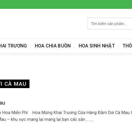
Tìm
kiếm:
HAI TRƯƠNG
HOA CHIA BUỒN
HOA SINH NHẬT
THÔ
I CÀ MAU
au
o Hoa Miễn Phí Hoa Mừng Khai Trương Cửa Hàng Đầm Dơi Cà Mau G
 – khu vực mang lại mang lại bạn các sản ... ...