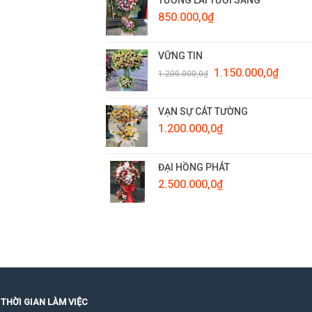
850.000,0
₫
VỮNG TIN
Giá
Giá
1.150.000,0
₫
1.200.000,0
₫
gốc
hiện
là:
tại
1.200.000,0₫.
là:
VẠN SỰ CÁT TƯỜNG
1.150.0
1.200.000,0
₫
ĐẠI HỒNG PHÁT
2.500.000,0
₫
THỜI GIAN LÀM VIỆC