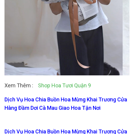
Xem Thêm :
Shop Hoa Tươi Quận 9
Dịch Vụ Hoa Chia Buồn Hoa Mừng Khai Trương Cửa
Hàng Đầm Dơi Cà Mau Giao Hoa Tận Nơi
Dịch Vụ Hoa Chia Buồn Hoa Mừng Khai Trương Cửa