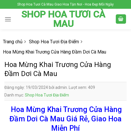
Skip
Shop Hoa Tươi Cà Mau Giao Hoa Tận Nơi - Hoa Đẹp Mỗi Ngày
to
SHOP HOA TƯƠI CÀ
content
MAU
Trang chủ
Shop Hoa Tươi Địa Điểm
Hoa Mừng Khai Trương Cửa Hàng Đầm Dơi Cà Mau
Hoa Mừng Khai Trương Cửa Hàng
Đầm Dơi Cà Mau
Đăng ngày: 19/03/2024 bởi admin. Lượt xem: 409
Danh mục:
Shop Hoa Tươi Địa Điểm
Hoa Mừng Khai Trương Cửa Hàng
Đầm Dơi Cà Mau Giá Rẻ, Giao Hoa
Miễn Phí