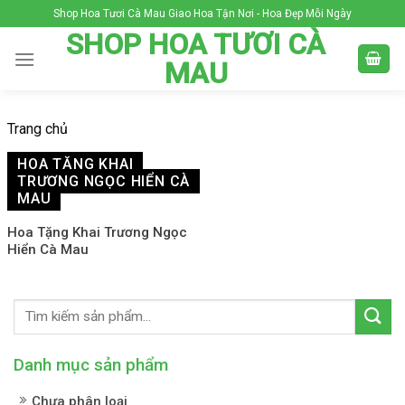
Skip
Shop Hoa Tươi Cà Mau Giao Hoa Tận Nơi - Hoa Đẹp Mỗi Ngày
to
SHOP HOA TƯƠI CÀ
content
MAU
Trang chủ
HOA TẶNG KHAI
TRƯƠNG NGỌC HIỂN CÀ
MAU
Hoa Tặng Khai Trương Ngọc
Hiển Cà Mau
Danh mục sản phẩm
Chưa phân loại