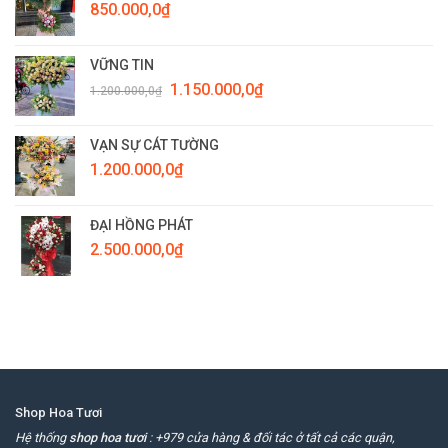
850.000,0
₫
VỮNG TIN
Giá
Giá
1.150.000,0
₫
1.200.000,0
₫
gốc
hiện
là:
tại
1.200.000,0₫.
là:
VẠN SỰ CÁT TƯỜNG
1.150.000,0₫.
1.200.000,0
₫
ĐẠI HỒNG PHÁT
2.500.000,0
₫
Shop Hoa Tươi
Hệ thống
shop hoa tươi
: +979 cửa hàng & đối tác ở tất cả các quận,