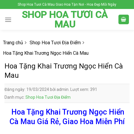
Skip
Shop Hoa Tươi Cà Mau Giao Hoa Tận Nơi - Hoa Đẹp Mỗi Ngày
to
SHOP HOA TƯƠI CÀ
content
MAU
Trang chủ
Shop Hoa Tươi Địa Điểm
Hoa Tặng Khai Trương Ngọc Hiển Cà Mau
Hoa Tặng Khai Trương Ngọc Hiển Cà
Mau
Đăng ngày: 19/03/2024 bởi admin. Lượt xem: 391
Danh mục:
Shop Hoa Tươi Địa Điểm
Hoa Tặng Khai Trương Ngọc Hiển
Cà Mau Giá Rẻ, Giao Hoa Miễn Phí