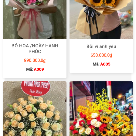
BÓ HOA /NGÀY HẠNH
Bởi vì anh yêu
PHÚC
650.000,0
₫
890.000,0
₫
Mã:
A005
Mã:
A009