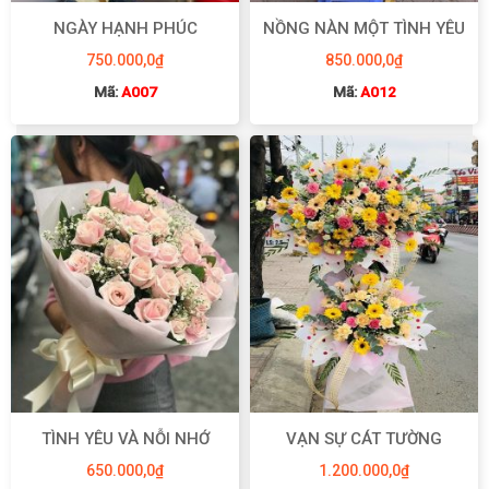
NGÀY HẠNH PHÚC
NỒNG NÀN MỘT TÌNH YÊU
750.000,0
₫
850.000,0
₫
Mã:
A007
Mã:
A012
TÌNH YÊU VÀ NỖI NHỚ
VẠN SỰ CÁT TƯỜNG
650.000,0
₫
1.200.000,0
₫