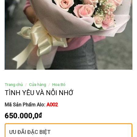
Trang chủ
/
Cửa hàng
/
Hoa Bó
TÌNH YÊU VÀ NỖI NHỚ
Mã Sản Phẩm Alo:
A002
650.000,0
₫
ƯU ĐÃI ĐẶC BIỆT