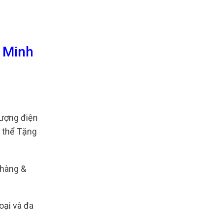
U Minh
lượng điện
ó thể Tặng
 hàng &
oại và đa