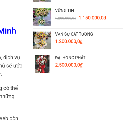
VỮNG TIN
Giá
Giá
1.150.000,0
₫
1.200.000,0
₫
gốc
hiện
là:
tại
 Minh
1.200.000,0₫.
là:
VẠN SỰ CÁT TƯỜNG
1.150.000,0₫.
1.200.000,0
₫
, dịch vụ
ĐẠI HỒNG PHÁT
2.500.000,0
₫
thủ sẽ ước
:
g có thể
 những
 web còn