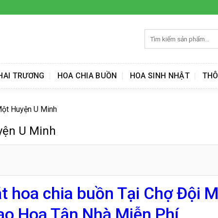
Tìm
kiếm:
HAI TRƯƠNG
HOA CHIA BUỒN
HOA SINH NHẬT
THÔ
Một Huyện U Minh
yện U Minh
t hoa chia buồn Tại Chợ Đội 
ao Hoa Tận Nhà Miễn Phí