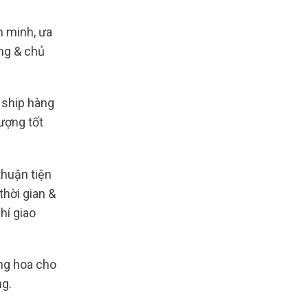
n minh, ưa
ng & chủ
 ship hàng
lượng tốt
huận tiện
thời gian &
hí giao
ặng hoa cho
ng.