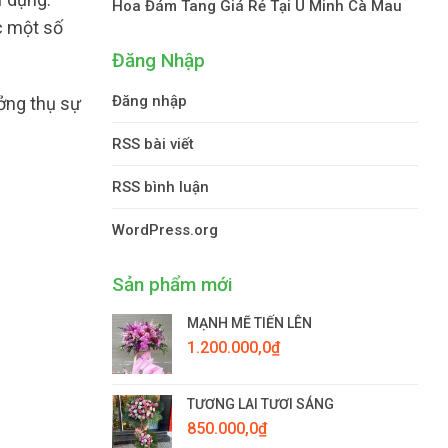
Hoa Đám Tang Giá Rẻ Tại U Minh Cà Mau
c một số
Đăng Nhập
Đăng nhập
ưởng thụ sự
RSS bài viết
RSS bình luận
WordPress.org
Sản phẩm mới
MẠNH MẼ TIẾN LÊN
1.200.000,0
₫
TƯƠNG LAI TƯƠI SÁNG
850.000,0
₫