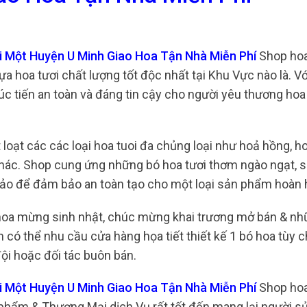
i Một Huyện U Minh Giao Hoa Tận Nhà Miễn Phí
Shop hoa 
 hoa tươi chất lượng tốt độc nhất tại Khu Vực nào là. Với
úc tiến an toàn và đáng tin cậy cho người yêu thương hoa 
 loạt các các loại hoa tuoi đa chủng loại như hoả hồng, 
 khác. Shop cung ứng những bó hoa tươi thơm ngào ngạt, 
 sảo để đảm bảo an toàn tạo cho một loại sản phẩm hoàn 
hoa mừng sinh nhật, chúc mừng khai trương mở bán & nh
có thể nhu cầu cửa hàng họa tiết thiết kế 1 bó hoa tùy ch
ội hoặc đối tác buôn bán.
ội Một Huyện U Minh Giao Hoa Tận Nhà Miễn Phí
Shop hoa 
hẩm & Thương Mại dịch Vụ rất tốt đến mang lại người s