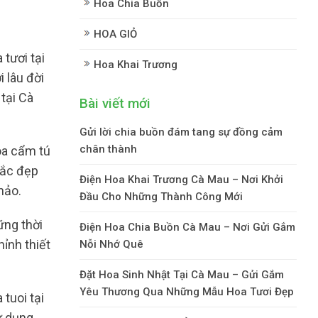
Hoa Chia Buồn
HOA GIỎ
tươi tại
Hoa Khai Trương
 lâu đời
tại Cà
Bài viết mới
Gửi lời chia buồn đám tang sự đồng cảm
chân thành
hoa cẩm tú
sắc đẹp
Điện Hoa Khai Trương Cà Mau – Nơi Khởi
hảo.
Đầu Cho Những Thành Công Mới
ững thời
Điện Hoa Chia Buồn Cà Mau – Nơi Gửi Gắm
ỉnh thiết
Nỗi Nhớ Quê
Đặt Hoa Sinh Nhật Tại Cà Mau – Gửi Gắm
Yêu Thương Qua Những Mẫu Hoa Tươi Đẹp
tuoi tại
ử dụng.