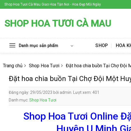
Skip
Shop Hoa Tươi Cà Mau Giao Hoa Tận Nơi - Hoa Đẹp Mỗi Ngày
to
content
SHOP HOA TƯƠI CÀ MAU
SHOP
HOA K
Danh mục sản phẩm
Trang chủ
Shop Hoa Tươi
Đặt hoa chia buồn Tại Chợ Đội 
Đặt hoa chia buồn Tại Chợ Đội Một Hu
Đăng ngày: 29/05/2023 bởi admin. Lượt xem: 401
Danh mục:
Shop Hoa Tươi
Shop Hoa Tươi Online Đặ
Huyện U Minh Gi