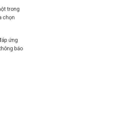
một trong
ựa chọn
 đáp ứng
 thông báo