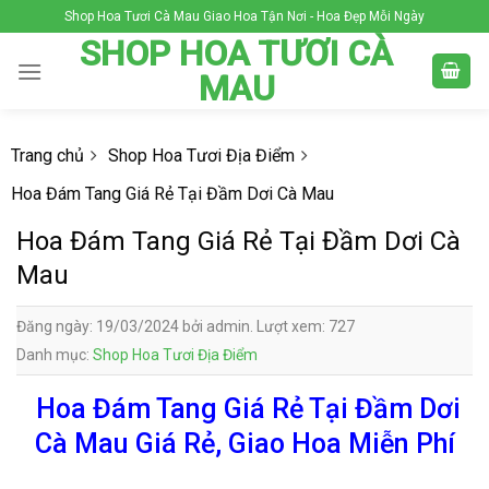
Skip
Shop Hoa Tươi Cà Mau Giao Hoa Tận Nơi - Hoa Đẹp Mỗi Ngày
to
SHOP HOA TƯƠI CÀ
content
MAU
Trang chủ
Shop Hoa Tươi Địa Điểm
Hoa Đám Tang Giá Rẻ Tại Đầm Dơi Cà Mau
Hoa Đám Tang Giá Rẻ Tại Đầm Dơi Cà
Mau
Đăng ngày: 19/03/2024 bởi admin. Lượt xem: 727
Danh mục:
Shop Hoa Tươi Địa Điểm
Hoa Đám Tang Giá Rẻ Tại Đầm Dơi
Cà Mau Giá Rẻ, Giao Hoa Miễn Phí