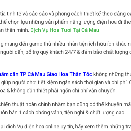
a tinh tế và sắc sảo và phong cách thiết kế theo đẳng c
ó thể chọn lựa những sản phẩm năng lượng điện hoa đi the
ản thân mình.
Dịch Vụ Hoa Tươi Tại Cà Mau
ng mang đến game thủ nhiều nhân tiện ích hữu ích khác 
ng người dấn, bổ trợ quý khách 24/7 & đảm bảo chất lượng
ợ năm căn TP Cà Mau Giao Hoa Thần Tốc
không những thu
giúp người chơi tiết kiệm ngân sách thời gian và chi phí.
hoa & không cần thiết phải ngốn chi phí vận chuyển.
t chiến thuật hoàn chỉnh nhằm bạn cũng có thể khuyến mã
uôn bán 1 cách chóng vánh, tiện nghi & chất lượng cao.
 dịch Vụ điện hoa online uy tín, hãy xem thêm những t