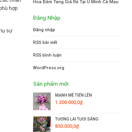
Hoa Đám Tang Giá Rẻ Tại U Minh Cà Mau
 phù hợp
Đăng Nhập
Đăng nhập
thụ sự
RSS bài viết
RSS bình luận
WordPress.org
Sản phẩm mới
MẠNH MẼ TIẾN LÊN
1.200.000,0
₫
TƯƠNG LAI TƯƠI SÁNG
850.000,0
₫