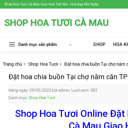
Skip
Shop Hoa Tươi Cà Mau Giao Hoa Tận Nơi - Hoa Đẹp Mỗi Ngày
to
content
SHOP HOA TƯƠI CÀ MAU
SHOP
HOA K
Danh mục sản phẩm
Trang chủ
Shop Hoa Tươi
Đặt hoa chia buồn Tại chợ năm
Đặt hoa chia buồn Tại chợ năm căn T
Đăng ngày: 29/05/2023 bởi admin. Lượt xem: 383
Danh mục:
Shop Hoa Tươi
Shop Hoa Tươi Online Đặt
Cà Mau Giao 