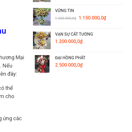
VỮNG TIN
Giá
Giá
1.150.000,0
₫
1.200.000,0
₫
gốc
hiện
là:
tại
au
1.200.000,0₫.
là:
VẠN SỰ CÁT TƯỜNG
1.150.000,0₫.
1.200.000,0
₫
Thương Mại
ĐẠI HỒNG PHÁT
2.500.000,0
₫
h. Nếu
rên đây:
có thể
èm cho
ng ứng các