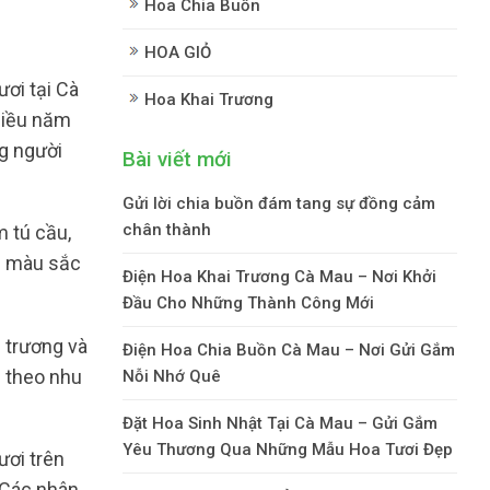
Hoa Chia Buồn
HOA GIỎ
ơi tại Cà
Hoa Khai Trương
hiều năm
ng người
Bài viết mới
Gửi lời chia buồn đám tang sự đồng cảm
chân thành
m tú cầu,
ắc màu sắc
Điện Hoa Khai Trương Cà Mau – Nơi Khởi
Đầu Cho Những Thành Công Mới
 trương và
Điện Hoa Chia Buồn Cà Mau – Nơi Gửi Gắm
p theo nhu
Nỗi Nhớ Quê
Đặt Hoa Sinh Nhật Tại Cà Mau – Gửi Gắm
Yêu Thương Qua Những Mẫu Hoa Tươi Đẹp
ươi trên
 Các nhân