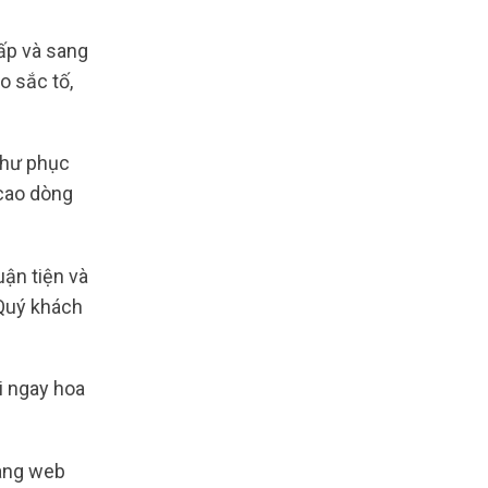
ấp và sang
o sắc tố,
như phục
 cao dòng
ận tiện và
 Quý khách
i ngay hoa
rang web