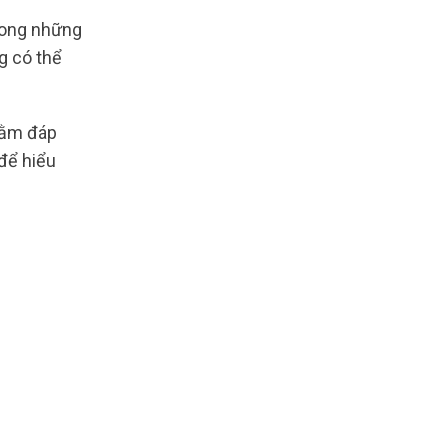
trong những
g có thể
hằm đáp
để hiểu