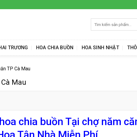
Tìm
kiếm:
HAI TRƯƠNG
HOA CHIA BUỒN
HOA SINH NHẬT
THÔ
 căn TP Cà Mau
P Cà Mau
 hoa chia buồn Tại chợ năm că
Hoa Tận Nhà Miễn Phí