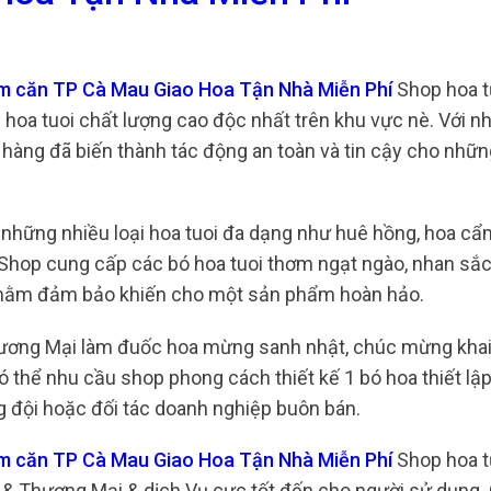
ăm căn TP Cà Mau Giao Hoa Tận Nhà Miễn Phí
Shop hoa tư
hoa tuoi chất lượng cao độc nhất trên khu vực nè. Với n
 hàng đã biến thành tác động an toàn và tin cậy cho nhữ
ạt những nhiều loại hoa tuoi đa dạng như huê hồng, hoa cẩ
g. Shop cung cấp các bó hoa tuoi thơm ngạt ngào, nhan s
o nhằm đảm bảo khiến cho một sản phẩm hoàn hảo.
hương Mại làm đuốc hoa mừng sanh nhật, chúc mừng khai
ó thể nhu cầu shop phong cách thiết kế 1 bó hoa thiết lậ
g đội hoặc đối tác doanh nghiệp buôn bán.
ăm căn TP Cà Mau Giao Hoa Tận Nhà Miễn Phí
Shop hoa t
& Thương Mại & dịch Vụ cực tốt đến cho người sử dụng.