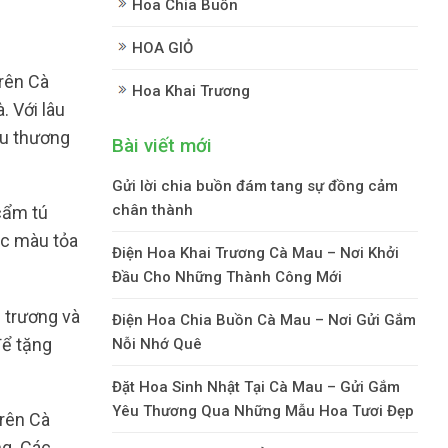
Hoa Chia Buồn
HOA GIỎ
rên Cà
Hoa Khai Trương
. Với lâu
êu thương
Bài viết mới
Gửi lời chia buồn đám tang sự đồng cảm
chân thành
 cẩm tú
ắc màu tỏa
Điện Hoa Khai Trương Cà Mau – Nơi Khởi
Đầu Cho Những Thành Công Mới
 trương và
Điện Hoa Chia Buồn Cà Mau – Nơi Gửi Gắm
để tặng
Nỗi Nhớ Quê
Đặt Hoa Sinh Nhật Tại Cà Mau – Gửi Gắm
Yêu Thương Qua Những Mẫu Hoa Tươi Đẹp
trên Cà
ng. Các