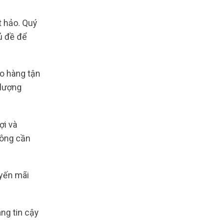
t hảo. Quý
ủ đề để
o hàng tận
 lượng
ợi và
hông cần
uyến mãi
ng tin cậy