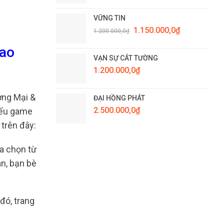
VỮNG TIN
Giá
Giá
1.150.000,0
₫
1.200.000,0
₫
gốc
hiện
là:
tại
iao
1.200.000,0₫.
là:
VẠN SỰ CÁT TƯỜNG
1.150.000,0₫.
1.200.000,0
₫
ơng Mại &
ĐẠI HỒNG PHÁT
2.500.000,0
₫
Nếu game
 trên đây:
ựa chọn từ
n, bạn bè
đó, trang