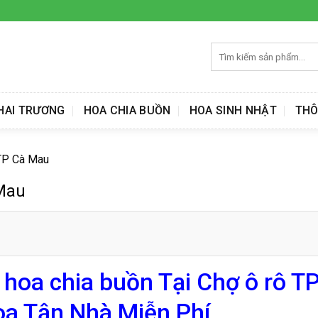
Tìm
kiếm:
HAI TRƯƠNG
HOA CHIA BUỒN
HOA SINH NHẬT
THÔ
 TP Cà Mau
 Mau
 hoa chia buồn Tại Chợ ô rô T
a Tận Nhà Miễn Phí