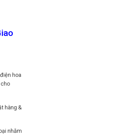
Giao
điện hoa
 cho
ặt hàng &
loại nhằm