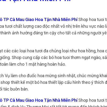
rô TP Cà Mau Giao Hoa Tận Nhà Miễn Phí
Shop hoa tuoi t
 tươi chất lượng cao độc nhất vô nhị trên khu vực nào là
ở thành ảnh hưởng đáng tin cậy cho tất cả những người y
ạt các các loại hoa tươi đa chủng loại như hoa hồng, hoa
 giống. Shop cung cấp các bó hoa tuoi thơm ngạt ngào, s
 toàn làm cho 1 mặt hàng hoàn hảo.
ịch Vụ làm cho đuốc hoa mừng sinh nhật, chúc mừng khai
shop thiết kế một bó hoa thiết lập cấu hình theo ý thích 
i tác buôn bán.
 rô TP Cà Mau Giao Hoa Tận Nhà Miễn Phí
Shop hoa tươi 
hẩm & dịch Vụ Thương Mại rất tốt tới mang đến khách hà