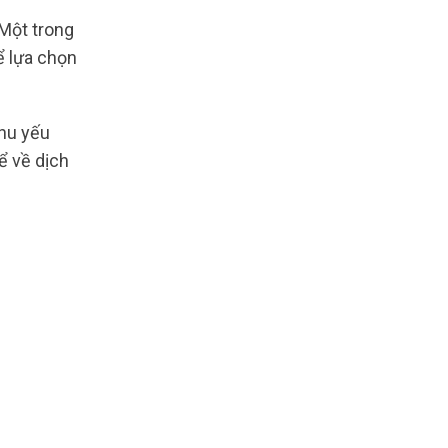
 Một trong
ể lựa chọn
nhu yếu
ể về dịch