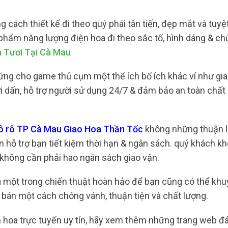
 cách thiết kế đi theo quý phái tân tiến, đẹp mắt và tuyệ
phẩm năng lượng điện hoa đi theo sắc tố, hình dáng & ch
 Tươi Tại Cà Mau
ứng cho game thủ cụm một thể ích bổ ích khác ví như gia
ời dấn, hỗ trợ người sử dụng 24/7 & đảm bảo an toàn chất
 ô rô TP Cà Mau Giao Hoa Thần Tốc
không những thuận l
 hỗ trợ bạn tiết kiệm thời hạn & ngân sách. quý khách k
à không cần phải hao ngân sách giao vận.
là một trong chiến thuật hoàn hảo để bạn cũng có thể kh
bán một cách chóng vánh, thuận tiện và chất lượng.
hoa trực tuyến uy tín, hãy xem thêm những trang web đá