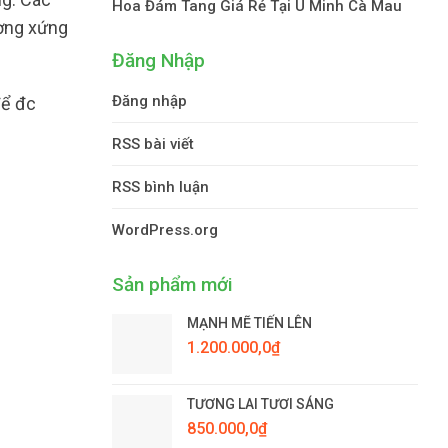
Hoa Đám Tang Giá Rẻ Tại U Minh Cà Mau
ương xứng
Đăng Nhập
Đăng nhập
để đc
RSS bài viết
RSS bình luận
WordPress.org
Sản phẩm mới
MẠNH MẼ TIẾN LÊN
1.200.000,0
₫
TƯƠNG LAI TƯƠI SÁNG
850.000,0
₫