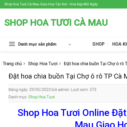
Skip
Shop Hoa Tươi Cà Mau Giao Hoa Tận Nơi - Hoa Đẹp Mỗi Ngày
to
content
SHOP HOA TƯƠI CÀ MAU
SHOP
HOA K
Danh mục sản phẩm
Trang chủ
Shop Hoa Tươi
Đặt hoa chia buồn Tại Chợ ô rô
Đặt hoa chia buồn Tại Chợ ô rô TP Cà
Đăng ngày: 29/05/2023 bởi admin. Lượt xem: 373
Danh mục:
Shop Hoa Tươi
Shop Hoa Tươi Online Đặt
Mau Giao Ho