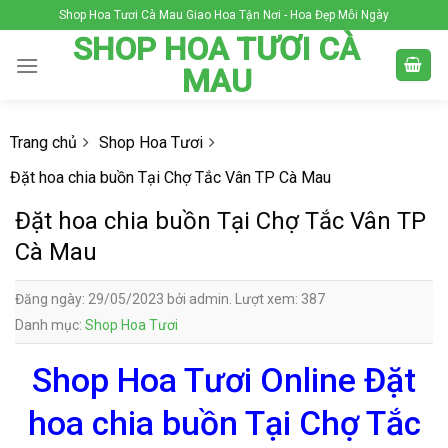
Skip
Shop Hoa Tươi Cà Mau Giao Hoa Tận Nơi - Hoa Đẹp Mỗi Ngày
to
SHOP HOA TƯƠI CÀ
content
MAU
Trang chủ
Shop Hoa Tươi
Đặt hoa chia buồn Tại Chợ Tắc Vân TP Cà Mau
Đặt hoa chia buồn Tại Chợ Tắc Vân TP
Cà Mau
Đăng ngày: 29/05/2023 bởi admin. Lượt xem: 387
Danh mục:
Shop Hoa Tươi
Shop Hoa Tươi Online Đặt
hoa chia buồn Tại Chợ Tắc