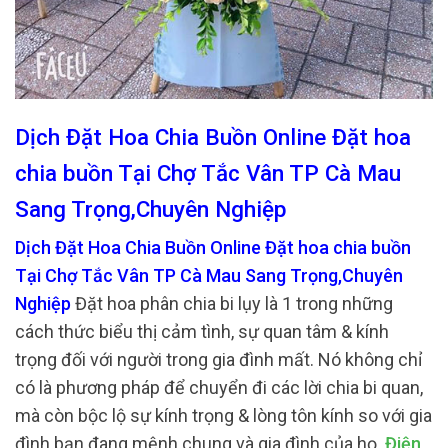
Dịch Đặt Hoa Chia Buồn Online Đặt hoa
chia buồn Tại Chợ Tắc Vân TP Cà Mau
Sang Trọng,Chuyên Nghiệp
Dịch Đặt Hoa Chia Buồn Online Đặt hoa chia buồn
Tại Chợ Tắc Vân TP Cà Mau Sang Trọng,Chuyên
Nghiệp
Đặt hoa phân chia bi lụy là 1 trong những
cách thức biểu thị cảm tình, sự quan tâm & kính
trọng đối với người trong gia đình mất. Nó không chỉ
có là phương pháp để chuyển đi các lời chia bi quan,
mà còn bộc lộ sự kính trọng & lòng tôn kính so với gia
đình bạn đang mệnh chung và gia đình của họ.
Điện