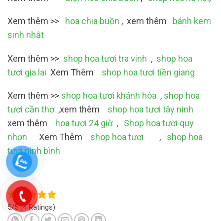
Xem thêm >>
hoa chia buồn
, xem thêm
bánh kem
sinh nhật
Xem thêm >>
shop hoa tươi tra vinh
,
shop hoa
tươi gia lai
Xem Thêm
shop hoa tươi tiền giang
Xem thêm >>
shop hoa tươi khánh hòa
,
shop hoa
tươi cần thơ
,xem thêm
shop hoa tươi tây ninh
xem thêm
hoa tươi 24 giờ
,
Shop hoa tươi quy
nhơn
Xem Thêm
shop hoa tươi
,
shop hoa
tươi ninh bình
5/5
(4 Ratings)