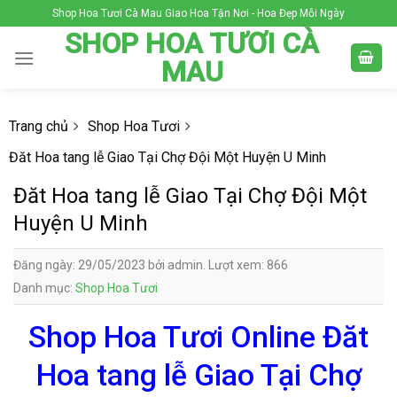
Skip
Shop Hoa Tươi Cà Mau Giao Hoa Tận Nơi - Hoa Đẹp Mỗi Ngày
to
SHOP HOA TƯƠI CÀ
content
MAU
Trang chủ
Shop Hoa Tươi
Đăt Hoa tang lễ Giao Tại Chợ Đội Một Huyện U Minh
Đăt Hoa tang lễ Giao Tại Chợ Đội Một
Huyện U Minh
Đăng ngày: 29/05/2023 bởi admin. Lượt xem: 866
Danh mục:
Shop Hoa Tươi
Shop Hoa Tươi Online Đăt
Hoa tang lễ Giao Tại Chợ