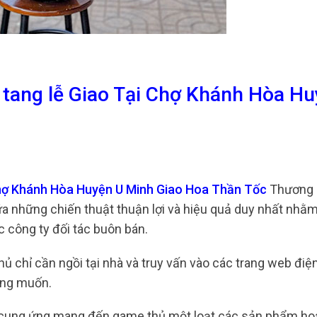
 tang lễ Giao Tại Chợ Khánh Hòa H
 Chợ Khánh Hòa Huyện U Minh Giao Hoa Thần Tốc
Thương 
ữa những chiến thuật thuận lợi và hiệu quả duy nhất nhằ
 công ty đối tác buôn bán.
thủ chỉ cần ngồi tại nhà và truy vấn vào các trang web điệ
ong muốn.
n cung ứng mang đến game thủ một loạt các sản phẩm ho