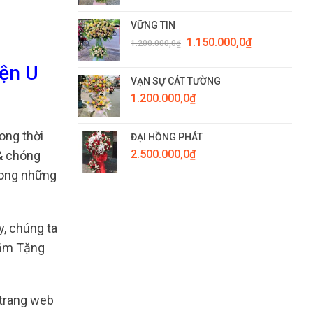
VỮNG TIN
Giá
Giá
1.150.000,0
₫
1.200.000,0
₫
gốc
hiện
là:
tại
yện U
1.200.000,0₫.
là:
VẠN SỰ CÁT TƯỜNG
1.150.000,0₫.
1.200.000,0
₫
ong thời
ĐẠI HỒNG PHÁT
2.500.000,0
₫
 & chóng
rong những
y, chúng ta
hằm Tặng
 trang web