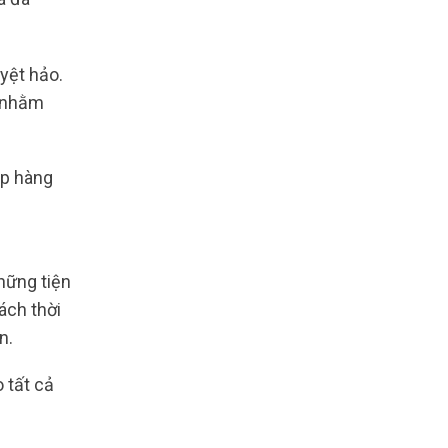
uyệt hảo.
ề nhằm
ip hàng
ững tiện
ách thời
n.
 tất cả