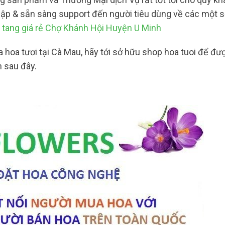
 cập & sẵn sàng support đến người tiêu dùng về các một s
tang giá rẻ Chợ Khánh Hội Huyện U Minh
oa tươi tại Cà Mau, hãy tới sở hữu shop hoa tuoi để đượ
n sau đây.