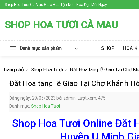
Skip
Shop Hoa Tươi Cà Mau Giao Hoa Tận Nơi - Hoa Đẹp Mỗi Ngày
to
content
SHOP HOA TƯƠI CÀ MAU
SHOP
HOA K
Danh mục sản phẩm
Trang chủ
Shop Hoa Tươi
Đăt Hoa tang lễ Giao Tại Chợ K
Đăt Hoa tang lễ Giao Tại Chợ Khánh H
Đăng ngày: 29/05/2023 bởi admin. Lượt xem: 475
Danh mục:
Shop Hoa Tươi
Shop Hoa Tươi Online Đăt 
Huyện U Minh Gi