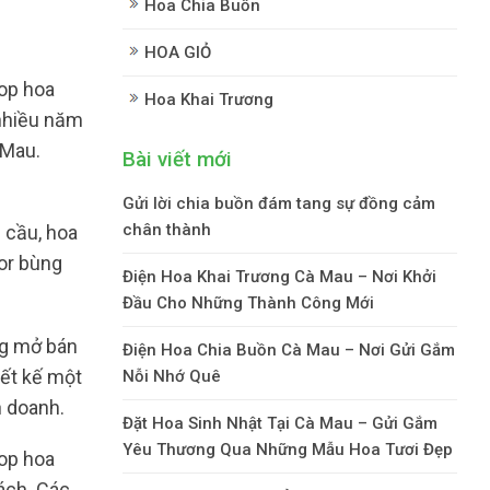
Hoa Chia Buồn
HOA GIỎ
op hoa
Hoa Khai Trương
 nhiều năm
 Mau.
Bài viết mới
Gửi lời chia buồn đám tang sự đồng cảm
chân thành
 cầu, hoa
lor bùng
Điện Hoa Khai Trương Cà Mau – Nơi Khởi
Đầu Cho Những Thành Công Mới
ng mở bán
Điện Hoa Chia Buồn Cà Mau – Nơi Gửi Gắm
iết kế một
Nỗi Nhớ Quê
h doanh.
Đặt Hoa Sinh Nhật Tại Cà Mau – Gửi Gắm
Yêu Thương Qua Những Mẫu Hoa Tươi Đẹp
op hoa
ách. Các