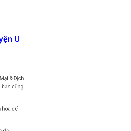
uyện U
Mại & Dịch
m bạn cũng
n hoa để
a đa