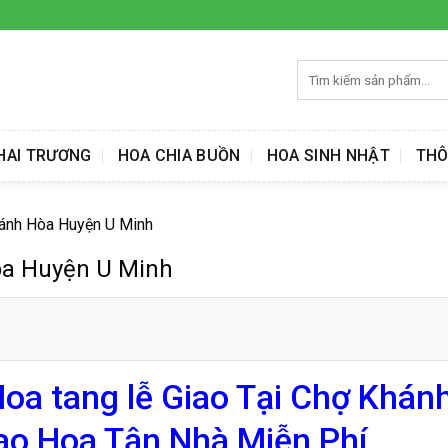
Tìm
kiếm:
HAI TRƯƠNG
HOA CHIA BUỒN
HOA SINH NHẬT
THÔ
hánh Hòa Huyện U Minh
òa Huyện U Minh
Hoa tang lễ Giao Tại Chợ Khán
ao Hoa Tận Nhà Miễn Phí