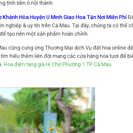
 tính tiền ở nội thành.
hợ Khánh Hòa Huyện U Minh Giao Hoa Tận Nơi Miễn Phí
Đâ
n nghiệp & uy tín trên Cà Mau. Tại đây, chúng ta có thể c
o để tạo nên một sản phẩm hoàn chỉnh.
 Mau cũng cung ứng Thương Mại dịch Vụ đặt hoa online đ
tìm hiểu thêm liên đới mang các cửa hàng hoa tươi để bi
p.
Hoa đám tang giá rẻ Chợ Phường 1 TP Cà Mau