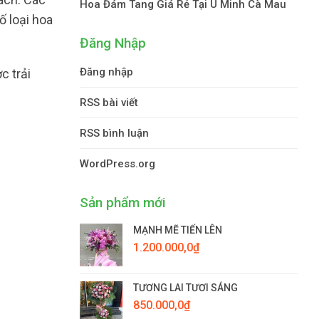
Hoa Đám Tang Giá Rẻ Tại U Minh Cà Mau
ố loại hoa
Đăng Nhập
Đăng nhập
c trải
RSS bài viết
RSS bình luận
WordPress.org
Sản phẩm mới
MẠNH MẼ TIẾN LÊN
1.200.000,0
₫
TƯƠNG LAI TƯƠI SÁNG
850.000,0
₫