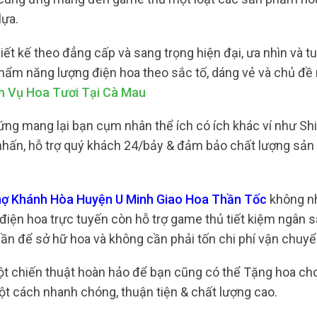
lựa.
ết kế theo đẳng cấp và sang trọng hiện đại, ưa nhìn và t
hẩm năng lượng điện hoa theo sắc tố, dáng vẻ và chủ đ
h Vụ Hoa Tươi Tại Cà Mau
ứng mang lại bạn cụm nhân thể ích có ích khác ví như Sh
i nhấn, hỗ trợ quý khách 24/bảy & đảm bảo chất lượng sản
 Chợ Khánh Hòa Huyện U Minh Giao Hoa Thần Tốc
không nh
điện hoa trực tuyến còn hỗ trợ game thủ tiết kiệm ngân s
 lần để sở hữ hoa và không cần phải tốn chi phí vận chuyể
một chiến thuật hoàn hảo để bạn cũng có thể Tặng hoa cho
t cách nhanh chóng, thuận tiện & chất lượng cao.