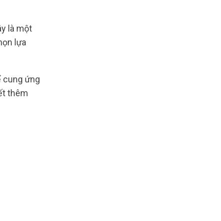
y là một
họn lựa
ể cung ứng
ết thêm