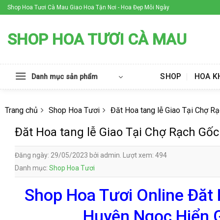
Skip
Shop Hoa Tươi Cà Mau Giao Hoa Tận Nơi - Hoa Đẹp Mỗi Ngày
to
content
SHOP HOA TƯƠI CÀ MAU
SHOP
HOA K
Danh mục sản phẩm
Trang chủ
Shop Hoa Tươi
Đăt Hoa tang lễ Giao Tại Chợ R
Đăt Hoa tang lễ Giao Tại Chợ Rạch Gố
Đăng ngày: 29/05/2023 bởi admin. Lượt xem: 494
Danh mục:
Shop Hoa Tươi
Shop Hoa Tươi Online Đăt 
Huyện Ngọc Hiển G