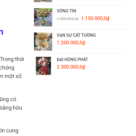
VỮNG TIN
Giá
Giá
1.150.000,0
₫
1.200.000,0
₫
gốc
hiện
là:
tại
n
1.200.000,0₫.
là:
VẠN SỰ CÁT TƯỜNG
1.150.000,0₫.
1.200.000,0
₫
Trong thời
ĐẠI HỒNG PHÁT
2.500.000,0
₫
 chóng
êm một số
cũng có
, bằng hữu
còn cung