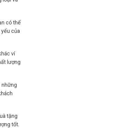
ạn có thể
 yếu của
khác ví
hất lượng
 những
 khách
quà tặng
ượng tốt.