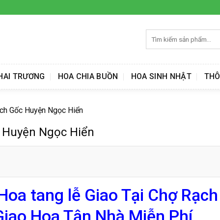
Tìm
kiếm:
HAI TRƯƠNG
HOA CHIA BUỒN
HOA SINH NHẬT
THÔ
ạch Gốc Huyện Ngọc Hiển
c Huyện Ngọc Hiển
Hoa tang lễ Giao Tại Chợ Rạch
iao Hoa Tận Nhà Miễn Phí