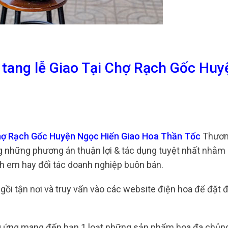
 tang lễ Giao Tại Chợ Rạch Gốc Huy
 Chợ Rạch Gốc Huyện Ngọc Hiển Giao Hoa Thần Tốc
Thươn
ng những phương án thuận lợi & tác dụng tuyệt nhất nhằm
nh em hay đối tác doanh nghiệp buôn bán.
 ngồi tận nơi và truy vấn vào các website điện hoa để đặt
g ứng mang đến bạn 1 loạt những sản phẩm hoa đa chủng