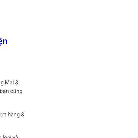
ện
g Mại &
 bạn cũng
 đơn hàng &
 loại và