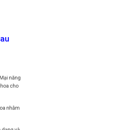
Mau
Mại năng
 hoa cho
 hoa nhằm
a dạng và