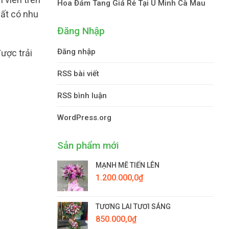
Hoa Đám Tang Giá Rẻ Tại U Minh Cà Mau
hất có nhu
Đăng Nhập
Đăng nhập
ược trải
RSS bài viết
RSS bình luận
WordPress.org
Sản phẩm mới
MẠNH MẼ TIẾN LÊN
1.200.000,0
₫
TƯƠNG LAI TƯƠI SÁNG
850.000,0
₫