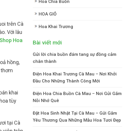
Hoa Chia Buồn
HOA GIỎ
oi trên Cà
Hoa Khai Trương
o. Với lâu
Shop Hoa
Bài viết mới
Gửi lời chia buồn đám tang sự đồng cảm
chân thành
hoả hồng,
i thơm
Điện Hoa Khai Trương Cà Mau – Nơi Khởi
Đầu Cho Những Thành Công Mới
bán khai
Điện Hoa Chia Buồn Cà Mau – Nơi Gửi Gắm
hoa tùy
Nỗi Nhớ Quê
Đặt Hoa Sinh Nhật Tại Cà Mau – Gửi Gắm
Yêu Thương Qua Những Mẫu Hoa Tươi Đẹp
ơi tại Cà
 viên trên