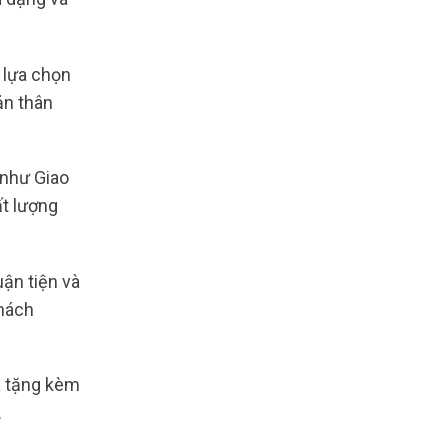
 lựa chọn
ản thân
 như Giao
ất lượng
ận tiện và
Khách
à tặng kèm
.