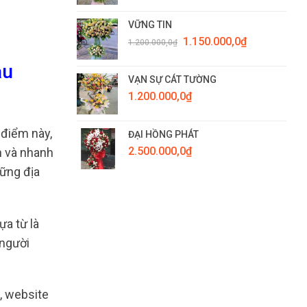
VỮNG TIN
Giá
Giá
1.150.000,0
₫
1.200.000,0
₫
gốc
hiện
là:
tại
au
1.200.000,0₫.
là:
VẠN SỰ CÁT TƯỜNG
1.150.000,0₫.
1.200.000,0
₫
 điểm này,
ĐẠI HỒNG PHÁT
2.500.000,0
₫
n và nhanh
hững địa
ựa từ là
 người
, website