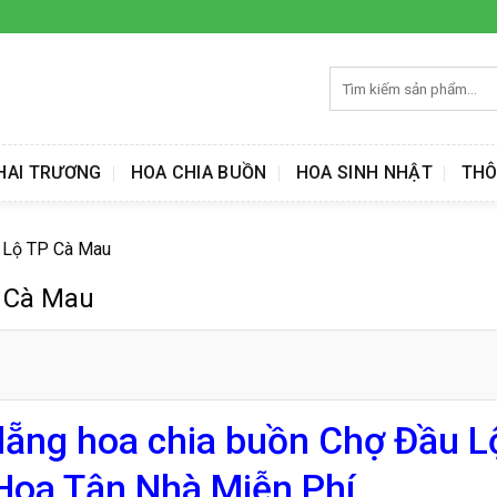
Tìm
kiếm:
HAI TRƯƠNG
HOA CHIA BUỒN
HOA SINH NHẬT
THÔ
u Lộ TP Cà Mau
P Cà Mau
 lẵng hoa chia buồn Chợ Đầu L
Hoa Tận Nhà Miễn Phí