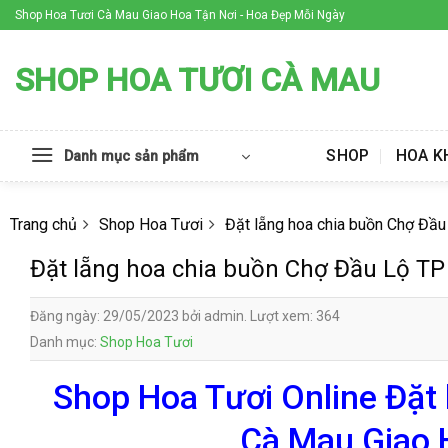
Skip
Shop Hoa Tươi Cà Mau Giao Hoa Tận Nơi - Hoa Đẹp Mỗi Ngày
to
content
SHOP HOA TƯƠI CÀ MAU
SHOP
HOA K
Danh mục sản phẩm
Trang chủ
Shop Hoa Tươi
Đặt lẵng hoa chia buồn Chợ Đầ
Đặt lẵng hoa chia buồn Chợ Đầu Lộ T
Đăng ngày: 29/05/2023 bởi admin. Lượt xem: 364
Danh mục:
Shop Hoa Tươi
Shop Hoa Tươi Online Đặt
Cà Mau Giao 