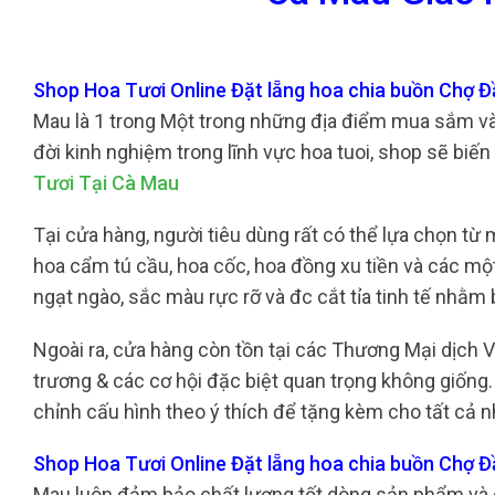
Shop Hoa Tươi Online Đặt lẵng hoa chia buồn Chợ 
Mau là 1 trong Một trong những địa điểm mua sắm và 
đời kinh nghiệm trong lĩnh vực hoa tuoi, shop sẽ biến
Tươi Tại Cà Mau
Tại cửa hàng, người tiêu dùng rất có thể lựa chọn từ
hoa cẩm tú cầu, hoa cốc, hoa đồng xu tiền và các mộ
ngạt ngào, sắc màu rực rỡ và đc cắt tỉa tinh tế nh
Ngoài ra, cửa hàng còn tồn tại các Thương Mại dịch
trương & các cơ hội đặc biệt quan trọng không giống.
chỉnh cấu hình theo ý thích để tặng kèm cho tất cả 
Shop Hoa Tươi Online Đặt lẵng hoa chia buồn Chợ 
Mau luôn đảm bảo chất lượng tốt dòng sản phẩm và d