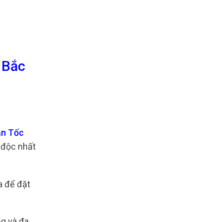
 Bắc
ần Tốc
 độc nhất
a để đặt
g và đa