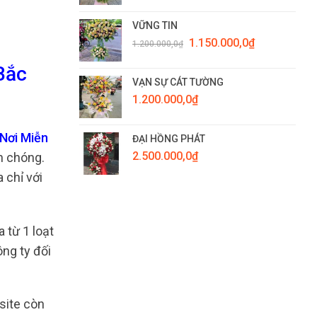
VỮNG TIN
Giá
Giá
1.150.000,0
₫
1.200.000,0
₫
gốc
hiện
là:
tại
Bắc
1.200.000,0₫.
là:
VẠN SỰ CÁT TƯỜNG
1.150.000,0₫.
1.200.000,0
₫
 Nơi Miễn
ĐẠI HỒNG PHÁT
2.500.000,0
₫
h chóng.
 chỉ với
 từ 1 loạt
ng ty đối
site còn