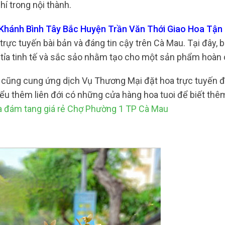
hí trong nội thành.
 Khánh Bình Tây Bắc Huyện Trần Văn Thới Giao Hoa Tận
rực tuyến bài bản và đáng tin cậy trên Cà Mau. Tại đây, 
 tỉa tinh tế và sắc sảo nhằm tạo cho một sản phẩm hoàn 
u cũng cung ứng dịch Vụ Thương Mại đặt hoa trực tuyến 
ểu thêm liên đới có những cửa hàng hoa tuoi để biết thêm
 đám tang giá rẻ Chợ Phường 1 TP Cà Mau