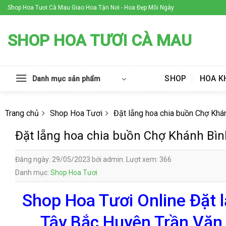
Skip
Shop Hoa Tươi Cà Mau Giao Hoa Tận Nơi - Hoa Đẹp Mỗi Ngày
to
content
SHOP HOA TƯƠI CÀ MAU
SHOP
HOA K
Danh mục sản phẩm
Trang chủ
Shop Hoa Tươi
Đặt lẵng hoa chia buồn Chợ Khá
Đặt lẵng hoa chia buồn Chợ Khánh Bìn
Đăng ngày: 29/05/2023 bởi admin. Lượt xem: 366
Danh mục:
Shop Hoa Tươi
Shop Hoa Tươi Online Đặt 
Tây Bắc Huyện Trần Văn 