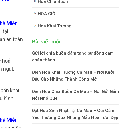
Hoa Chia Buồn
HOA GIỎ
Nhà Miễn
Hoa Khai Trương
 tại
an an toàn
Bài viết mới
Gửi lời chia buồn đám tang sự đồng cảm
chân thành
ư hoả
m ngát,
Điện Hoa Khai Trương Cà Mau – Nơi Khởi
Đầu Cho Những Thành Công Mới
 bán khai
Điện Hoa Chia Buồn Cà Mau – Nơi Gửi Gắm
u hình
Nỗi Nhớ Quê
Đặt Hoa Sinh Nhật Tại Cà Mau – Gửi Gắm
Yêu Thương Qua Những Mẫu Hoa Tươi Đẹp
Nhà Miễn
Các chuyên