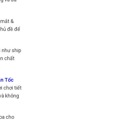
t mắt &
chủ đề để
c như ship
àn chất
ần Tốc
 chơi tiết
 và không
hoa cho