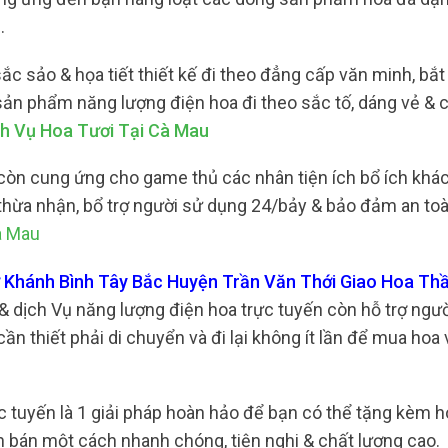
.
ắc sảo & họa tiết thiết kế đi theo đẳng cấp văn minh, bắ
 sản phẩm năng lượng điện hoa đi theo sắc tố, dáng vẻ & 
ch Vụ Hoa Tươi Tại Cà Mau
còn cung ứng cho game thủ các nhân tiện ích bổ ích khá
ời thừa nhận, bổ trợ người sử dụng 24/bảy & bảo đảm an to
à Mau
hợ Khánh Bình Tây Bắc Huyện Trần Văn Thới Giao Hoa Th
dịch Vụ năng lượng điện hoa trực tuyến còn hỗ trợ người
ần thiết phải di chuyển và đi lại không ít lần để mua hoa
c tuyến là 1 giải pháp hoàn hảo để bạn có thể tặng kèm 
 bán một cách nhanh chóng, tiện nghi & chất lượng cao.