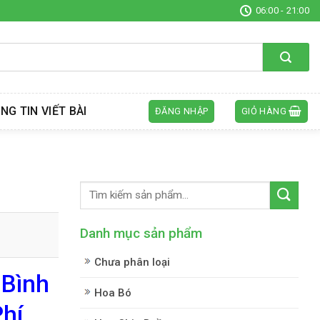
06:00 - 21:00
NG TIN VIẾT BÀI
ĐĂNG NHẬP
GIỎ HÀNG
Danh mục sản phẩm
Chưa phân loại
 Bình
Hoa Bó
hí