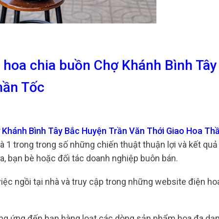
g hoa chia buồn Chợ Khánh Bình Tây
hần Tốc
hợ Khánh Bình Tây Bắc Huyện Trần Văn Thới Giao Hoa Th
 1 trong trong số những chiến thuật thuận lợi và kết quả
, bạn bè hoặc đối tác doanh nghiệp buôn bán.
 việc ngồi tại nhà và truy cập trong những website điện ho
ung ứng đến bạn hàng loạt các dòng sản phẩm hoa đa dạn