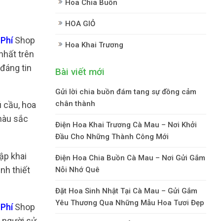
Hoa Chia Buồn
HOA GIỎ
Phí
Shop
Hoa Khai Trương
nhất trên
 đáng tin
Bài viết mới
Gửi lời chia buồn đám tang sự đồng cảm
chân thành
ú cầu, hoa
 màu sắc
Điện Hoa Khai Trương Cà Mau – Nơi Khởi
Đầu Cho Những Thành Công Mới
ập khai
Điện Hoa Chia Buồn Cà Mau – Nơi Gửi Gắm
nh thiết
Nỗi Nhớ Quê
Đặt Hoa Sinh Nhật Tại Cà Mau – Gửi Gắm
Yêu Thương Qua Những Mẫu Hoa Tươi Đẹp
 Phí
Shop
i người sử