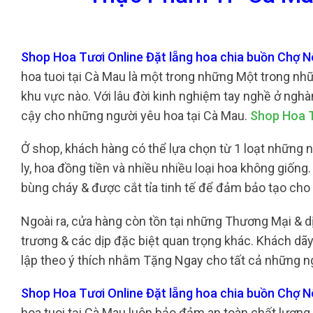
Shop Hoa Tươi Online Đặt lẵng hoa chia buồn Chợ
hoa tuoi tại Cà Mau là một trong những Một trong nhữn
khu vực nào. Với lâu đời kinh nghiệm tay nghề ở nghàn
cậy cho những người yêu hoa tại Cà Mau.
Shop Hoa T
Ở shop, khách hàng có thể lựa chọn từ 1 loạt những n
ly, hoa đồng tiền và nhiều nhiều loại hoa không giố
bùng cháy & được cắt tỉa tinh tế để đảm bảo tạo cho
Ngoài ra, cửa hàng còn tồn tại những Thương Mại & 
trương & các dịp đặc biệt quan trọng khác. Khách dãy
lập theo ý thích nhằm Tặng Ngay cho tất cả những ng
Shop Hoa Tươi Online Đặt lẵng hoa chia buồn Chợ
hoa tuoi tại Cà Mau luôn bảo đảm an toàn chất lượng 