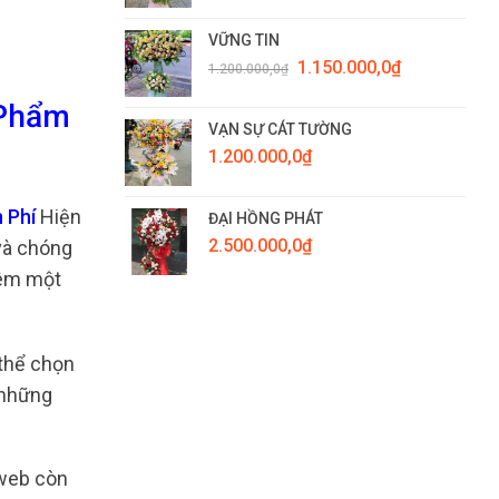
VỮNG TIN
Giá
Giá
1.150.000,0
₫
1.200.000,0
₫
gốc
hiện
là:
tại
 Phẩm
1.200.000,0₫.
là:
VẠN SỰ CÁT TƯỜNG
1.150.000,0₫.
1.200.000,0
₫
 Phí
Hiện
ĐẠI HỒNG PHÁT
2.500.000,0
₫
 và chóng
hêm một
 thể chọn
 những
 web còn