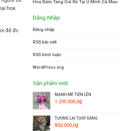
Hoa Đám Tang Giá Rẻ Tại U Minh Cà Mau
oại hoa
Đăng Nhập
Đăng nhập
oi để đc
RSS bài viết
RSS bình luận
WordPress.org
Sản phẩm mới
MẠNH MẼ TIẾN LÊN
1.200.000,0
₫
TƯƠNG LAI TƯƠI SÁNG
850.000,0
₫