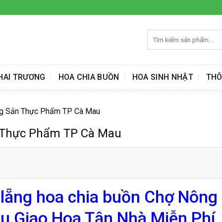
Tìm
kiếm:
HAI TRƯƠNG
HOA CHIA BUỒN
HOA SINH NHẬT
THÔ
ông Sản Thực Phẩm TP Cà Mau
n Thực Phẩm TP Cà Mau
 lẵng hoa chia buồn Chợ Nông
 Giao Hoa Tận Nhà Miễn Phí