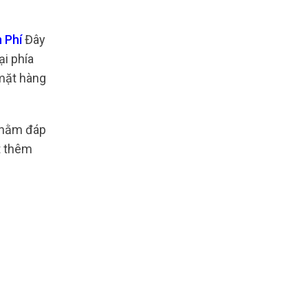
n Phí
Đây
ại phía
 mặt hàng
nhằm đáp
t thêm