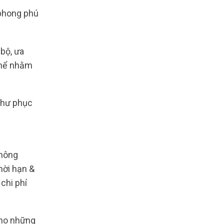
 phong phú
bộ, ưa
thể nhằm
như phục
hông
hời hạn &
chi phí
cho những