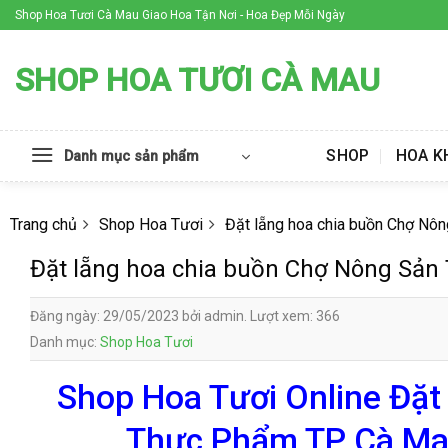
Skip
Shop Hoa Tươi Cà Mau Giao Hoa Tận Nơi - Hoa Đẹp Mỗi Ngày
to
content
SHOP HOA TƯƠI CÀ MAU
SHOP
HOA K
Danh mục sản phẩm
Trang chủ
Shop Hoa Tươi
Đặt lẵng hoa chia buồn Chợ N
Đặt lẵng hoa chia buồn Chợ Nông Sả
Đăng ngày: 29/05/2023 bởi admin. Lượt xem: 366
Danh mục:
Shop Hoa Tươi
Shop Hoa Tươi Online Đặt
Thực Phẩm TP Cà Mau