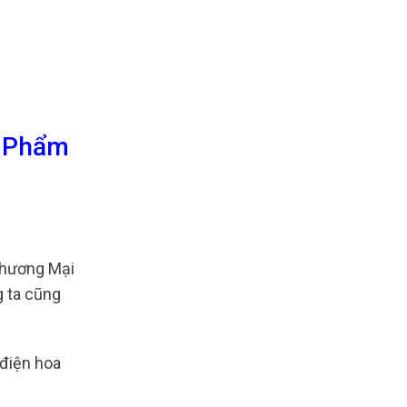
c Phẩm
hương Mại
g ta cũng
 điện hoa