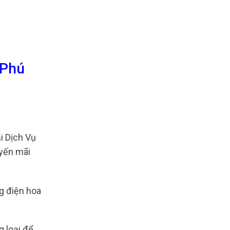
 Phú
 Dịch Vụ
uyến mãi
ng điện hoa
 loại để