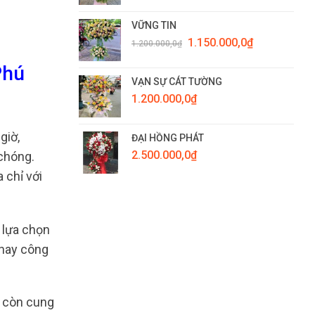
VỮNG TIN
Giá
Giá
1.150.000,0
₫
1.200.000,0
₫
gốc
hiện
là:
tại
Phú
1.200.000,0₫.
là:
VẠN SỰ CÁT TƯỜNG
1.150.000,0₫.
1.200.000,0
₫
giờ,
ĐẠI HỒNG PHÁT
2.500.000,0
₫
 chóng.
 chỉ với
ể lựa chọn
 hay công
b còn cung