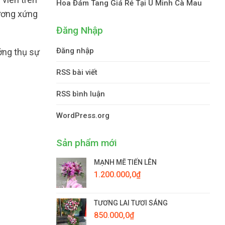
Hoa Đám Tang Giá Rẻ Tại U Minh Cà Mau
tương xứng
Đăng Nhập
Đăng nhập
ởng thụ sự
RSS bài viết
RSS bình luận
WordPress.org
Sản phẩm mới
MẠNH MẼ TIẾN LÊN
1.200.000,0
₫
TƯƠNG LAI TƯƠI SÁNG
850.000,0
₫