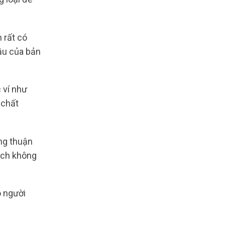
 rất có
ầu của bản
 ví như
 chất
g thuận
hách không
o người