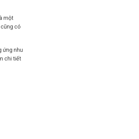
là một
a cũng có
g ứng nhu
 chi tiết