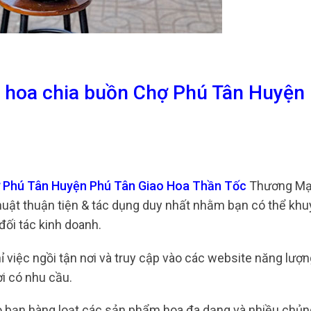
g hoa chia buồn Chợ Phú Tân Huyện
hợ Phú Tân Huyện Phú Tân Giao Hoa Thần Tốc
Thương Mại
thuật thuận tiện & tác dụng duy nhất nhằm bạn có thể kh
đối tác kinh doanh.
ỉ việc ngồi tận nơi và truy cập vào các website năng lượ
 có nhu cầu.
o bạn hàng loạt các sản phẩm hoa đa dạng và nhiều chủng