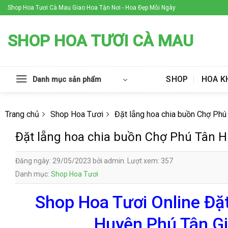
Skip
Shop Hoa Tươi Cà Mau Giao Hoa Tận Nơi - Hoa Đẹp Mỗi Ngày
to
content
SHOP HOA TƯƠI CÀ MAU
SHOP
HOA K
Danh mục sản phẩm
Trang chủ
Shop Hoa Tươi
Đặt lẵng hoa chia buồn Chợ Phú
Đặt lẵng hoa chia buồn Chợ Phú Tân 
Đăng ngày: 29/05/2023 bởi admin. Lượt xem: 357
Danh mục:
Shop Hoa Tươi
Shop Hoa Tươi Online Đặ
Huyện Phú Tân Gi