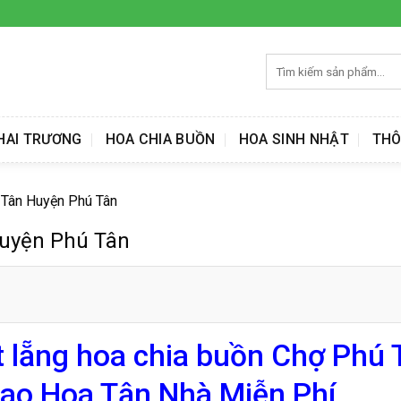
Tìm
kiếm:
HAI TRƯƠNG
HOA CHIA BUỒN
HOA SINH NHẬT
THÔ
 Tân Huyện Phú Tân
Huyện Phú Tân
t lẵng hoa chia buồn Chợ Phú 
ao Hoa Tận Nhà Miễn Phí