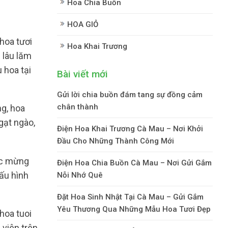
Hoa Chia Buồn
HOA GIỎ
hoa tươi
Hoa Khai Trương
 lâu lăm
 hoa tại
Bài viết mới
Gửi lời chia buồn đám tang sự đồng cảm
chân thành
ng, hoa
gạt ngào,
Điện Hoa Khai Trương Cà Mau – Nơi Khởi
Đầu Cho Những Thành Công Mới
úc mừng
Điện Hoa Chia Buồn Cà Mau – Nơi Gửi Gắm
ấu hình
Nỗi Nhớ Quê
Đặt Hoa Sinh Nhật Tại Cà Mau – Gửi Gắm
Yêu Thương Qua Những Mẫu Hoa Tươi Đẹp
hoa tuoi
viên trên