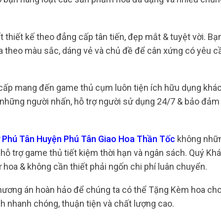
thiết kế theo đẳng cấp tân tiến, đẹp mắt & tuyệt vời. Bạn
a theo màu sắc, dáng vẻ và chủ đề để cân xứng có yêu c
 cấp mang đến game thủ cụm luôn tiện ích hữu dụng khác
ho những người nhấn, hỗ trợ người sử dụng 24/7 & bảo đảm
hợ Phú Tân Huyện Phú Tân Giao Hoa Thần Tốc
không nhữn
 hỗ trợ game thủ tiết kiệm thời hạn và ngân sách. Quý K
hữ hoa & không cần thiết phải ngốn chi phí luân chuyển.
 phương án hoàn hảo để chúng ta có thể Tặng Kèm hoa ch
h nhanh chóng, thuận tiện và chất lượng cao.