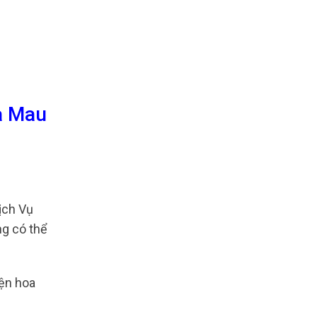
à Mau
ịch Vụ
ng có thể
iện hoa