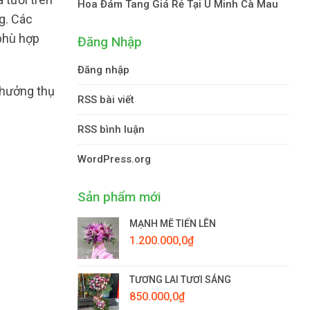
Hoa Đám Tang Giá Rẻ Tại U Minh Cà Mau
g. Các
 phù hợp
Đăng Nhập
Đăng nhập
 hưởng thụ
RSS bài viết
RSS bình luận
WordPress.org
Sản phẩm mới
MẠNH MẼ TIẾN LÊN
1.200.000,0
₫
TƯƠNG LAI TƯƠI SÁNG
850.000,0
₫