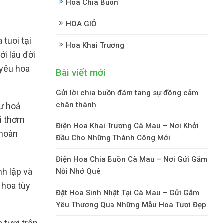
Hoa Chia Buồn
HOA GIỎ
tuoi tại
Hoa Khai Trương
i lâu đời
 yêu hoa
Bài viết mới
Gửi lời chia buồn đám tang sự đồng cảm
chân thành
hư hoả
oi thơm
Điện Hoa Khai Trương Cà Mau – Nơi Khởi
 hoàn
Đầu Cho Những Thành Công Mới
Điện Hoa Chia Buồn Cà Mau – Nơi Gửi Gắm
h lập và
Nỗi Nhớ Quê
 hoa tùy
Đặt Hoa Sinh Nhật Tại Cà Mau – Gửi Gắm
Yêu Thương Qua Những Mẫu Hoa Tươi Đẹp
 tươi trên