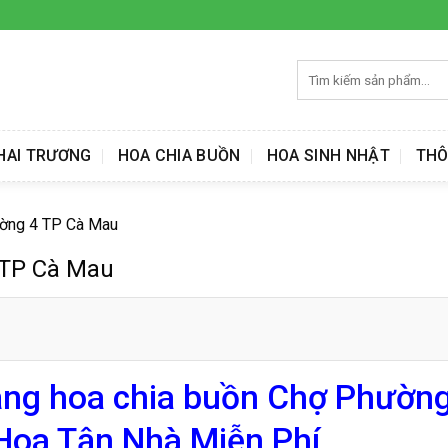
Tìm
kiếm:
HAI TRƯƠNG
HOA CHIA BUỒN
HOA SINH NHẬT
THÔ
ường 4 TP Cà Mau
 TP Cà Mau
lẵng hoa chia buồn Chợ Phường
Hoa Tận Nhà Miễn Phí