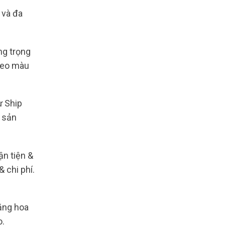
 và đa
ng trọng
theo màu
ư Ship
o sản
n tiện &
 chi phí.
ặng hoa
o.