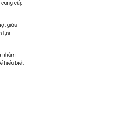
n cung cấp
một giữa
n lựa
ến nhằm
ể hiểu biết