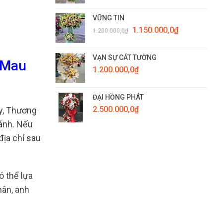
VỮNG TIN
Giá
Giá
1.150.000,0
₫
1.200.000,0
₫
gốc
hiện
là:
tại
1.200.000,0₫.
là:
VẠN SỰ CÁT TƯỜNG
 Mau
1.150.000,0₫.
1.200.000,0
₫
ĐẠI HỒNG PHÁT
2.500.000,0
₫
y, Thương
vánh. Nếu
địa chỉ sau
ó thể lựa
hân, anh