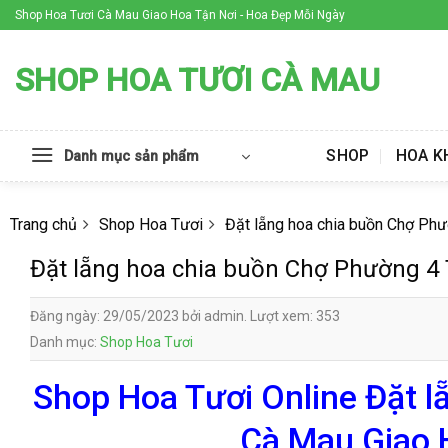
Skip
Shop Hoa Tươi Cà Mau Giao Hoa Tận Nơi - Hoa Đẹp Mỗi Ngày
to
content
SHOP HOA TƯƠI CÀ MAU
SHOP
HOA K
Danh mục sản phẩm
Trang chủ
Shop Hoa Tươi
Đặt lẵng hoa chia buồn Chợ Ph
Đặt lẵng hoa chia buồn Chợ Phường 4
Đăng ngày: 29/05/2023 bởi admin. Lượt xem: 353
Danh mục:
Shop Hoa Tươi
Shop Hoa Tươi Online Đặt 
Cà Mau Giao 