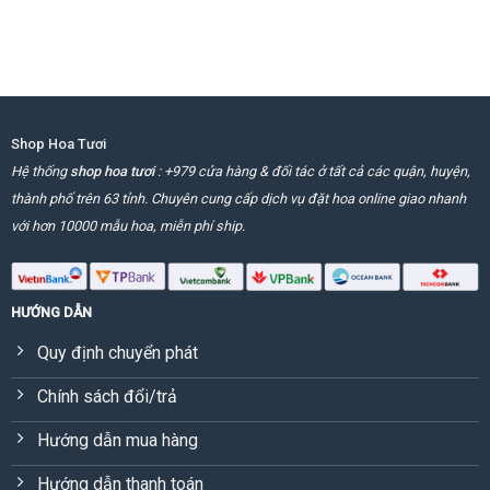
Shop Hoa Tươi
Hệ thống
shop hoa tươi
: +979 cửa hàng & đối tác ở tất cả các quận, huyện,
thành phố trên 63 tỉnh. Chuyên cung cấp dịch vụ đặt hoa online giao nhanh
với hơn 10000 mẫu hoa, miễn phí ship.
HƯỚNG DẪN
Quy định chuyển phát
Chính sách đổi/trả
Hướng dẫn mua hàng
Hướng dẫn thanh toán