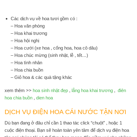
Các dịch vụ về hoa tươi gồm có :
– Hoa văn phòng
– Hoa khai trương
– Hoa hội nghị
– Hoa cưới (xe hoa , cổng hoa, hoa cô dâu)
– Hoa chúc mừng (sinh nhật, lễ , tết…)
– Hoa tình nhân
– Hoa chia buồn
– Giỏ hoa & các quà tặng khác
xem thêm >>
hoa sinh nhật đẹp
,
lẵng hoa khai trương
,
điên
hoa chia buồn
,
dien hoa
DỊCH VỤ ĐIỆN HOA CÁI NƯỚC TẬN NƠI
Dù bạn đang ở đâu chỉ cần 1 thao tác click “chuột” , hoặc 1
cuộc điện thoại. Bạn sẽ hoàn toàn yên tâm để
dịch vụ điện hoa