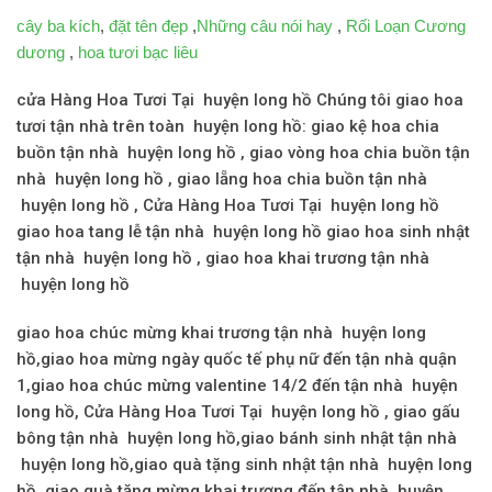
cây ba kích
,
đặt tên đẹp
,
Những câu nói hay
,
Rối Loạn Cương
dương
,
hoa tươi bạc liêu
cửa Hàng Hoa Tươi Tại huyện long hồ Chúng tôi giao hoa
tươi tận nhà trên toàn huyện long hồ: giao kệ hoa chia
buồn tận nhà huyện long hồ , giao vòng hoa chia buồn tận
nhà huyện long hồ , giao lẵng hoa chia buồn tận nhà
huyện long hồ , Cửa Hàng Hoa Tươi Tại huyện long hồ
giao hoa tang lễ tận nhà huyện long hồ giao hoa sinh nhật
tận nhà huyện long hồ , giao hoa khai trương tận nhà
huyện long hồ
giao hoa chúc mừng khai trương tận nhà huyện long
hồ,giao hoa mừng ngày quốc tế phụ nữ đến tận nhà quận
1,giao hoa chúc mừng valentine 14/2 đến tận nhà huyện
long hồ, Cửa Hàng Hoa Tươi Tại huyện long hồ , giao gấu
bông tận nhà huyện long hồ,giao bánh sinh nhật tận nhà
huyện long hồ,giao quà tặng sinh nhật tận nhà huyện long
hồ, giao quà tặng mừng khai trương đến tận nhà huyện