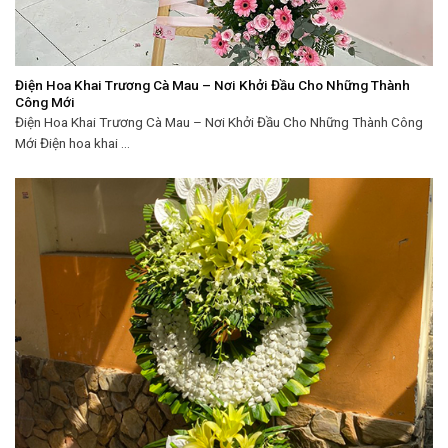
Điện Hoa Khai Trương Cà Mau – Nơi Khởi Đầu Cho Những Thành
Công Mới
Điện Hoa Khai Trương Cà Mau – Nơi Khởi Đầu Cho Những Thành Công
Mới Điện hoa khai ...