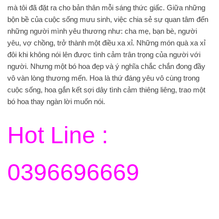
mà tôi đã đặt ra cho bản thân mỗi sáng thức giấc. Giữa những
bộn bề của cuộc sống mưu sinh, việc chia sẻ sự quan tâm đến
những người mình yêu thương như: cha mẹ, bạn bè, người
yêu, vợ chồng, trở thành một điều xa xỉ. Những món quà xa xỉ
đôi khi không nói lên được tình cảm trân trọng của người với
người. Nhưng một bó hoa đẹp và ý nghĩa chắc chắn đong đầy
vô vàn lòng thương mến. Hoa là thứ đáng yêu vô cùng trong
cuộc sống, hoa gắn kết sợi dây tình cảm thiêng liêng, trao một
bó hoa thay ngàn lời muốn nói.
Hot
Line :
0396696669