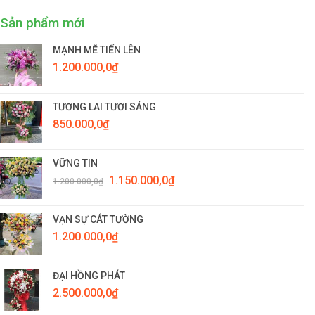
Sản phẩm mới
MẠNH MẼ TIẾN LÊN
1.200.000,0
₫
TƯƠNG LAI TƯƠI SÁNG
850.000,0
₫
VỮNG TIN
Giá
Giá
1.150.000,0
₫
1.200.000,0
₫
gốc
hiện
là:
tại
1.200.000,0₫.
là:
VẠN SỰ CÁT TƯỜNG
1.150.000,0₫.
1.200.000,0
₫
ĐẠI HỒNG PHÁT
2.500.000,0
₫