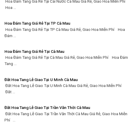
Hoa Đám Tang Giá Rẻ Tại Cái Nước Cà Mau Giá Rẻ, Giao Hoa Miễn Phí
Hoa ...
Hoa Đám Tang Giá Rẻ Tại TP Cà Mau
Hoa Đám Tang Giá Rẻ Tại TP Cà Mau Giá Rẻ, Giao Hoa Miễn Phí Hoa
Đám ...
Hoa Đám Tang Giá Rẻ Tại Cà Mau
Hoa Đám Tang Giá Rẻ Tại Cà Mau Giá Rẻ, Giao Hoa Miễn Phí Hoa Đám
Tang ...
Đăt Hoa Tang Lễ Giao Tại U Minh Cà Mau
Đăt Hoa Tang Lễ Giao Tại U Minh Cà Mau Giá Rẻ, Giao Hoa Miễn Phí
Đăt ...
Đăt Hoa Tang Lễ Giao Tại Trần Văn Thời Cà Mau
Đăt Hoa Tang Lễ Giao Tại Trần Văn Thời Cà Mau Giá Rẻ, Giao Hoa Miễn
Phí ...