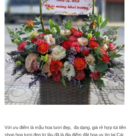
Với ưu điểm là mẫu
hoa tươi đẹp
, đa dạng, giá rẻ hợp túi tiền
shop
hoa tươi đẹp
từ lâu đã là địa điểm đặt hoa uy tín tại
Cái