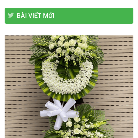
BÀI VIẾT MỚI