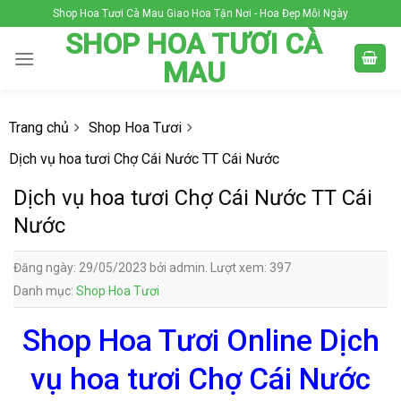
Skip
Shop Hoa Tươi Cà Mau Giao Hoa Tận Nơi - Hoa Đẹp Mỗi Ngày
to
SHOP HOA TƯƠI CÀ
content
MAU
Trang chủ
Shop Hoa Tươi
Dịch vụ hoa tươi Chợ Cái Nước TT Cái Nước
Dịch vụ hoa tươi Chợ Cái Nước TT Cái
Nước
Đăng ngày: 29/05/2023 bởi admin. Lượt xem: 397
Danh mục:
Shop Hoa Tươi
Shop Hoa Tươi Online Dịch
vụ hoa tươi Chợ Cái Nước