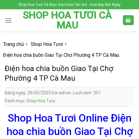
Skip
Shop Hoa Tươi Cà Mau Giao Hoa Tận Nơi - Hoa Đẹp Mỗi Ngày
to
SHOP HOA TƯƠI CÀ
content
MAU
Trang chủ
Shop Hoa Tươi
Điện hoa chia buồn Giao Tại Chợ Phường 4 TP Cà Mau
Điện hoa chia buồn Giao Tại Chợ
Phường 4 TP Cà Mau
Đăng ngày: 29/05/2023 bởi admin. Lượt xem: 351
Danh mục:
Shop Hoa Tươi
Shop Hoa Tươi Online Điện
hoa chia buồn Giao Tại Chợ