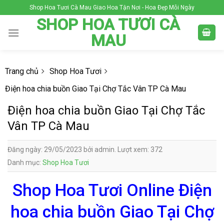
Skip
Shop Hoa Tươi Cà Mau Giao Hoa Tận Nơi - Hoa Đẹp Mỗi Ngày
to
SHOP HOA TƯƠI CÀ
content
MAU
Trang chủ
Shop Hoa Tươi
Điện hoa chia buồn Giao Tại Chợ Tắc Vân TP Cà Mau
Điện hoa chia buồn Giao Tại Chợ Tắc
Vân TP Cà Mau
Đăng ngày: 29/05/2023 bởi admin. Lượt xem: 372
Danh mục:
Shop Hoa Tươi
Shop Hoa Tươi Online Điện
hoa chia buồn Giao Tại Chợ