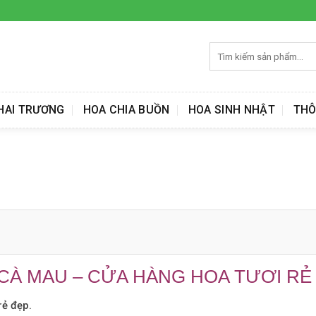
Tìm
kiếm:
HAI TRƯƠNG
HOA CHIA BUỒN
HOA SINH NHẬT
THÔ
 CÀ MAU – CỬA HÀNG HOA TƯƠI RẺ
rẻ đẹp.