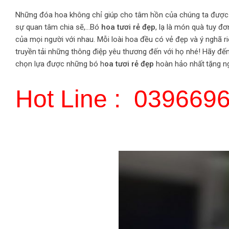
Những đóa hoa không chỉ giúp cho tâm hồn của chúng ta được
sự quan tâm chia sẽ,…Bó
hoa tươi rẻ đẹp
, lạ là món quà tuy đơ
của mọi người với nhau. Mỗi loài hoa đều có vẻ đẹp và ý nghã r
truyền
.
tải những thông điệp yêu thương đến với họ nhé! Hãy đến
chọn lựa được những bó h
oa tươi rẻ đẹp
hoàn hảo nhất
.
tặng n
Hot
Line : 039669