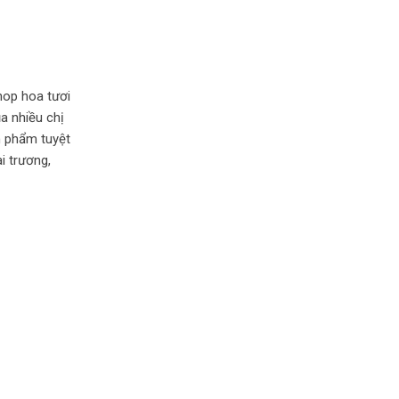
hop hoa tươi
a nhiều chị
n phẩm tuyệt
i trương,