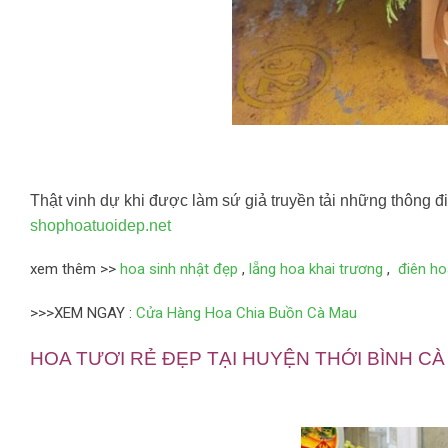
Thật vinh dự khi được làm sứ giả truyền tải những thông điệ
shophoatuoid
ep.net
xem thêm >>
hoa sinh nhật đẹp
,
lẵng hoa khai trương
,
điên ho
>>>XEM NGAY :
Cửa Hàng Hoa Chia Buồn Cà Mau
HOA TƯƠI RẺ ĐẸP TẠI HUYỆN THỚI BÌNH CÀ