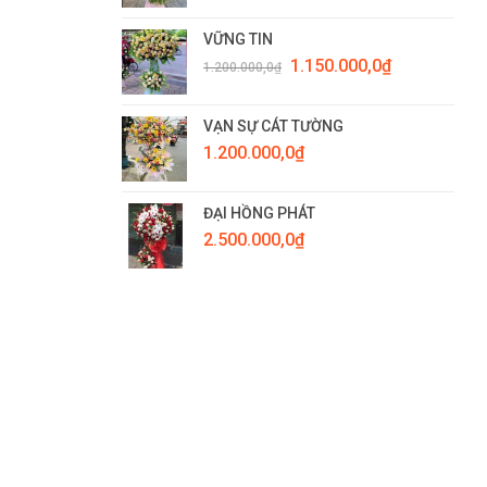
VỮNG TIN
Giá
Giá
1.150.000,0
₫
1.200.000,0
₫
gốc
hiện
là:
tại
1.200.000,0₫.
là:
VẠN SỰ CÁT TƯỜNG
1.150.000,0₫.
1.200.000,0
₫
ĐẠI HỒNG PHÁT
2.500.000,0
₫