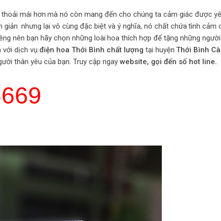
 thoải mái hơn
.
mà nó còn mang đến cho chúng ta cảm giác được yê
n giản
.
nhưng lại vô cùng đặc biệt và ý nghĩa, nó chất chứa
.
tình cảm 
iêng nên bạn hãy chọn những loài
.
hoa thích hợp để tặng những người
 với dịch vụ
điện hoa Thới Bình chất lượng
tại huyện
.
Thới Bình C
gười thân yêu của bạn. Truy cập ngay
website, gọi đến số hot line.
6669